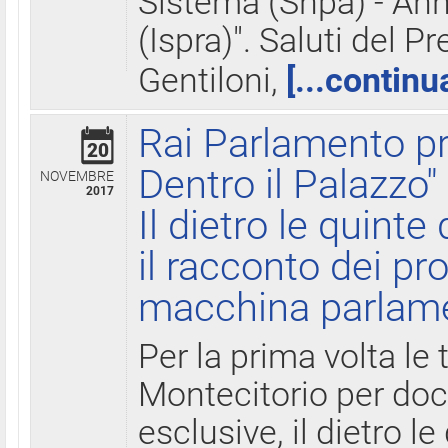
Sistema (Snpa) - Ann
(Ispra)". Saluti del P
Gentiloni,
[...continu
Rai Parlamento pr
20
Dentro il Palazzo"
NOVEMBRE
2017
Il dietro le quint
il racconto dei pro
macchina parlam
Per la prima volta le
Montecitorio per do
esclusive, il dietro le