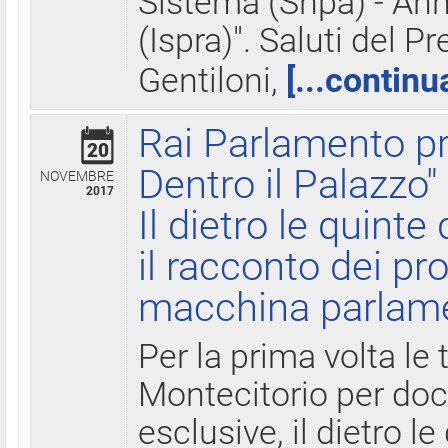
Sistema (Snpa) - Ann
(Ispra)". Saluti del P
Gentiloni,
[...continu
Rai Parlamento pr
20
Dentro il Palazzo"
NOVEMBRE
2017
Il dietro le quint
il racconto dei pro
macchina parlam
Per la prima volta le
Montecitorio per do
esclusive, il dietro le