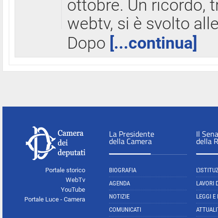
ottobre. Un ricordo, 
webtv, si è svolto all
Dopo
[...continua]
La Presidente
Il Sen
della Camera
della 
Portale storico
BIOGRAFIA
L'ISTITU
WebTv
AGENDA
LAVORI 
YouTube
NOTIZIE
LEGGI E
Portale Luce - Camera
COMUNICATI
ATTUALI