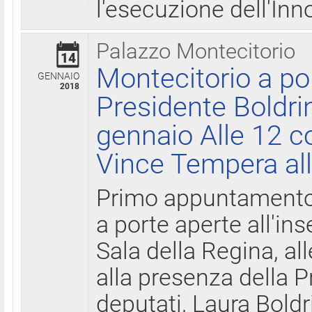
l'esecuzione dell'Inn
Palazzo Montecitorio
14
Montecitorio a po
GENNAIO
2018
Presidente Boldri
gennaio Alle 12 c
Vince Tempera all
Primo appuntamento 
a porte aperte all'in
Sala della Regina, all
alla presenza della 
deputati, Laura Boldri