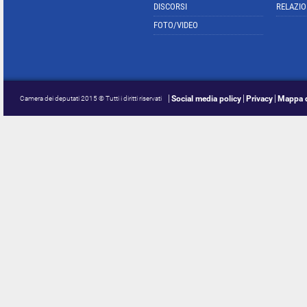
DISCORSI
RELAZIO
FOTO/VIDEO
Social media policy
Privacy
Mappa d
Camera dei deputati 2015 © Tutti i diritti riservati