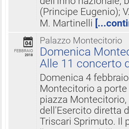
dell'Inno nazionale, 
(Principe Eugenio); V
M. Martinelli
[...cont
Palazzo Montecitorio
04
Domenica Montecit
FEBBRAIO
2018
Alle 11 concerto d
Domenica 4 febbrai
Montecitorio a porte 
piazza Montecitorio, 
dell'Esercito diretta
Triscari Sprimuto. I