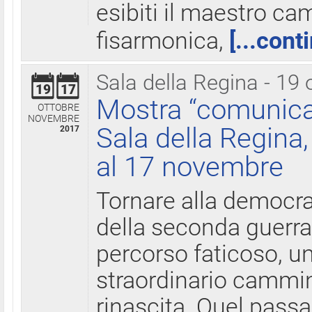
esibiti il maestro c
fisarmonica,
[...cont
Sala della Regina - 19 
19
17
Mostra “comunica
OTTOBRE
NOVEMBRE
Sala della Regina,
2017
al 17 novembre
Tornare alla democra
della seconda guerra 
percorso faticoso, 
straordinario cammin
rinascita. Quel pass