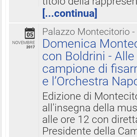
titolo della rapprese
[...continua]
Palazzo Montecitorio -
05
Domenica Monteci
NOVEMBRE
2017
con Boldrini - All
campione di fisar
e l’Orchestra Nap
Edizione di Montecit
all'insegna della mus
alle ore 12 con diret
Presidente della Came