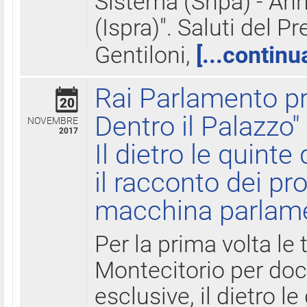
Sistema (Snpa) - Ann
(Ispra)". Saluti del P
Gentiloni,
[...continu
Rai Parlamento pr
20
Dentro il Palazzo"
NOVEMBRE
2017
Il dietro le quint
il racconto dei pro
macchina parlam
Per la prima volta le
Montecitorio per do
esclusive, il dietro le