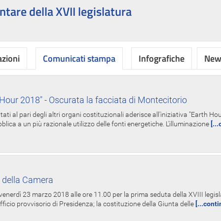
ntare della XVII legislatura
azioni
Comunicati stampa
Infografiche
News
Hour 2018" - Oscurata la facciata di Montecitorio
i al pari degli altri organi costituzionali aderisce all'iniziativa "Earth 
lica a un più razionale utilizzo delle fonti energetiche. L'illuminazione
[..
 della Camera
nerdì 23 marzo 2018 alle ore 11.00 per la prima seduta della XVIII legisla
Ufficio provvisorio di Presidenza; la costituzione della Giunta delle
[...cont