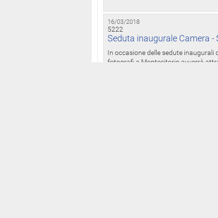
16/03/2018
5222
Seduta inaugurale Camera - S
In occasione delle sedute inaugurali d
fotografi a Montecitorio avverrà attr
16/03/2018
5221
Dichiarazioni patrimoniali: On
anche presso il Palazzo dei 
Il Bollettino delle dichiarazioni patrim
legislatura ai sensi della legge n. 441
15/03/2018
5220
Camera: da martedì alle 12 p
I deputati della XVIII legislatura po