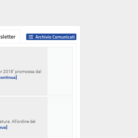
letter
Archivio Comunicati
Hour 2018" promossa dal
.continua]
tura. All'ordine del
inua]