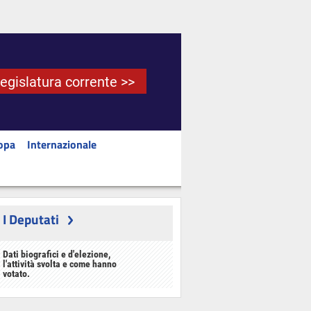
Legislatura corrente >>
opa
Internazionale
I Deputati
Dati biografici e d'elezione,
l'attività svolta e come hanno
votato.