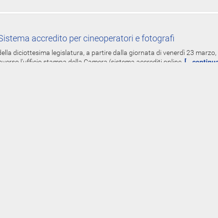
istema accredito per cineoperatori e fotografi
ella diciottesima legislatura, a partire dalla giornata di venerdì 23 marzo, 
averso l'ufficio stampa della Camera (sistema accrediti online,
[...continu
-Line redditi spese elettorali dei parlamentari - Dal 19 mar
Gruppi
oniali, dei redditi e delle spese elettorali per l'anno 2017, presentate dai de
 del 5 luglio 1982 - già diffuse on-line nei siti www.parlamento.it
[...contin
rimi adempimenti deputati XVIII legislatura
tranno svolgere i primi adempimenti amministrativi presso Palazzo Montecit