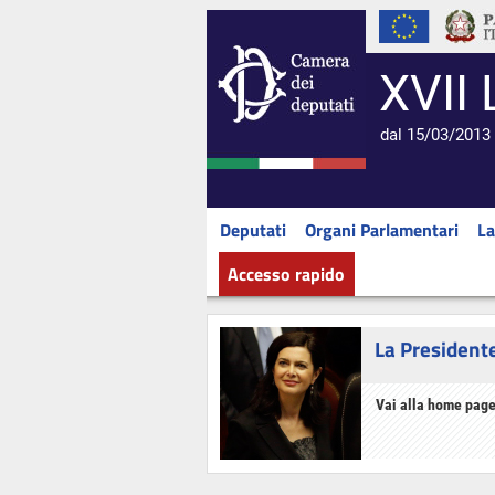
XVII 
dal 15/03/2013 
Deputati
Organi Parlamentari
La
Accesso rapido
La President
Vai alla home page