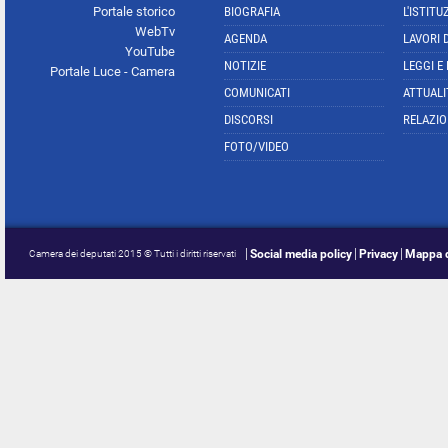
Portale storico
BIOGRAFIA
L'ISTITU
WebTv
AGENDA
LAVORI 
YouTube
NOTIZIE
LEGGI E
Portale Luce - Camera
COMUNICATI
ATTUALI
DISCORSI
RELAZIO
FOTO/VIDEO
Social media policy
Privacy
Mappa d
Camera dei deputati 2015 © Tutti i diritti riservati