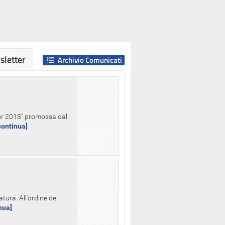
letter
Archivio Comunicati
Hour 2018" promossa dal
.continua]
tura. All'ordine del
inua]