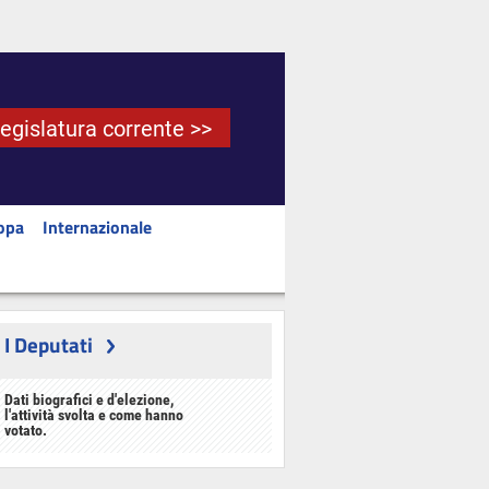
Legislatura corrente >>
opa
Internazionale
I Deputati
Dati biografici e d'elezione,
l'attività svolta e come hanno
votato.