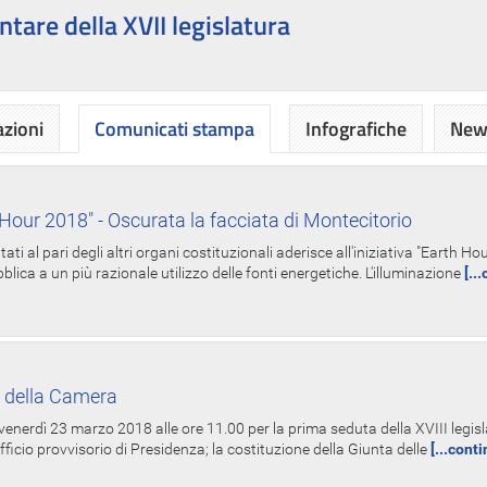
ntare della XVII legislatura
azioni
Comunicati stampa
Infografiche
News
Hour 2018" - Oscurata la facciata di Montecitorio
i al pari degli altri organi costituzionali aderisce all'iniziativa "Earth 
lica a un più razionale utilizzo delle fonti energetiche. L'illuminazione
[..
 della Camera
nerdì 23 marzo 2018 alle ore 11.00 per la prima seduta della XVIII legisla
Ufficio provvisorio di Presidenza; la costituzione della Giunta delle
[...cont