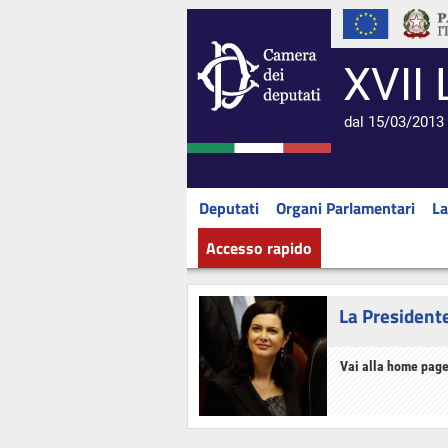
XVII 
dal 15/03/2013 
Deputati
Organi Parlamentari
La
Accesso rapido
La President
Vai alla home page