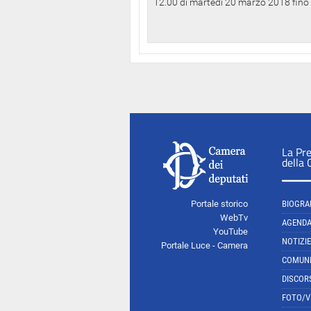
12.00 di martedì 20 marzo 2018 fino a
La Pr
della
Portale storico
BIOGRA
WebTv
AGEND
YouTube
NOTIZIE
Portale Luce - Camera
COMUNI
DISCOR
FOTO/V