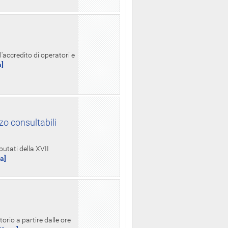
l'accredito di operatori e
a]
zo consultabili
putati della XVII
ua]
orio a partire dalle ore