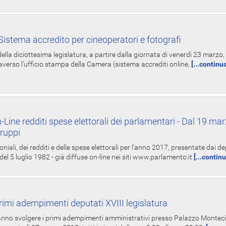
istema accredito per cineoperatori e fotografi
ella diciottesima legislatura, a partire dalla giornata di venerdì 23 marzo, 
averso l'ufficio stampa della Camera (sistema accrediti online,
[...continu
-Line redditi spese elettorali dei parlamentari - Dal 19 mar
Gruppi
oniali, dei redditi e delle spese elettorali per l'anno 2017, presentate dai de
 del 5 luglio 1982 - già diffuse on-line nei siti www.parlamento.it
[...contin
rimi adempimenti deputati XVIII legislatura
tranno svolgere i primi adempimenti amministrativi presso Palazzo Montecit