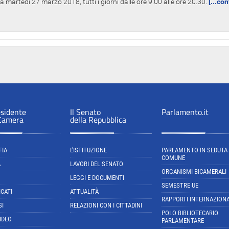
 martedì 27 marzo 2018, tutti i giorni dalle ore 9.00 alle ore 20.30.
[...co
esidente
Il Senato
Parlamento.it
 Camera
della Repubblica
FIA
L'ISTITUZIONE
PARLAMENTO IN SEDUTA
COMUNE
A
LAVORI DEL SENATO
ORGANISMI BICAMERALI
LEGGI E DOCUMENTI
SEMESTRE UE
CATI
ATTUALITÀ
RAPPORTI INTERNAZIONA
SI
RELAZIONI CON I CITTADINI
POLO BIBLIOTECARIO
IDEO
PARLAMENTARE