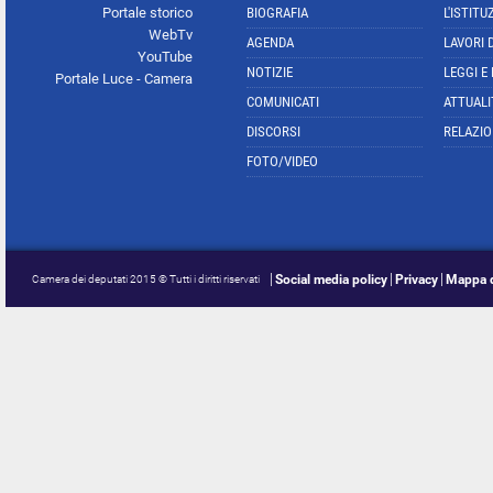
Portale storico
BIOGRAFIA
L'ISTITU
WebTv
AGENDA
LAVORI 
YouTube
NOTIZIE
LEGGI E
Portale Luce - Camera
COMUNICATI
ATTUALI
DISCORSI
RELAZIO
FOTO/VIDEO
Social media policy
Privacy
Mappa d
Camera dei deputati 2015 © Tutti i diritti riservati