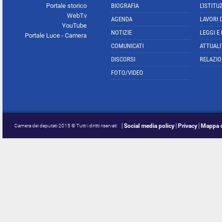
Portale storico
BIOGRAFIA
L'ISTITU
WebTv
AGENDA
LAVORI 
YouTube
NOTIZIE
LEGGI E
Portale Luce - Camera
COMUNICATI
ATTUALI
DISCORSI
RELAZIO
FOTO/VIDEO
Social media policy
Privacy
Mappa d
Camera dei deputati 2015 © Tutti i diritti riservati