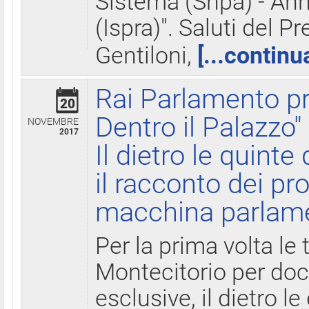
Sistema (Snpa) - Ann
(Ispra)". Saluti del P
Gentiloni,
[...continu
Rai Parlamento pr
20
Dentro il Palazzo"
NOVEMBRE
2017
Il dietro le quint
il racconto dei pro
macchina parlam
Per la prima volta le
Montecitorio per do
esclusive, il dietro le