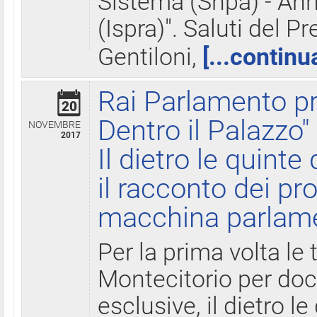
Sistema (Snpa) - Ann
(Ispra)". Saluti del P
Gentiloni,
[...continu
Rai Parlamento pr
20
Dentro il Palazzo"
NOVEMBRE
2017
Il dietro le quint
il racconto dei pro
macchina parlam
Per la prima volta le
Montecitorio per do
esclusive, il dietro le