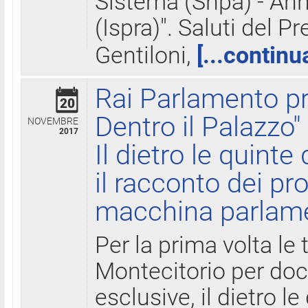
Sistema (Snpa) - Ann
(Ispra)". Saluti del P
Gentiloni,
[...continu
Rai Parlamento pr
20
Dentro il Palazzo"
NOVEMBRE
2017
Il dietro le quint
il racconto dei pro
macchina parlam
Per la prima volta le
Montecitorio per do
esclusive, il dietro le