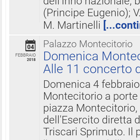
dell'Inno nazionale, 
(Principe Eugenio); V
M. Martinelli
[...cont
Palazzo Montecitorio
04
Domenica Montecit
FEBBRAIO
2018
Alle 11 concerto d
Domenica 4 febbrai
Montecitorio a porte 
piazza Montecitorio, 
dell'Esercito diretta
Triscari Sprimuto. I