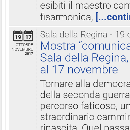
esibiti il maestro c
fisarmonica,
[...cont
Sala della Regina - 19 
19
17
Mostra “comunica
OTTOBRE
NOVEMBRE
Sala della Regina,
2017
al 17 novembre
Tornare alla democra
della seconda guerra 
percorso faticoso, 
straordinario cammin
rinascita. Quel pass