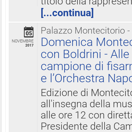
titolo della rapprese
[...continua]
Palazzo Montecitorio -
05
Domenica Monteci
NOVEMBRE
2017
con Boldrini - All
campione di fisar
e l’Orchestra Nap
Edizione di Montecit
all'insegna della mus
alle ore 12 con diret
Presidente della Came