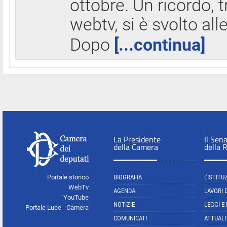
ottobre. Un ricordo, 
webtv, si è svolto all
Dopo
[...continua]
La Presidente
Il Sen
della Camera
della 
Portale storico
BIOGRAFIA
L'ISTITU
WebTv
AGENDA
LAVORI 
YouTube
NOTIZIE
LEGGI E
Portale Luce - Camera
COMUNICATI
ATTUALI