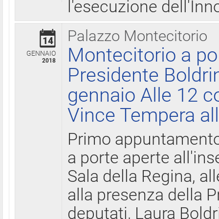
l'esecuzione dell'Inn
Palazzo Montecitorio
14
Montecitorio a po
GENNAIO
2018
Presidente Boldri
gennaio Alle 12 c
Vince Tempera all
Primo appuntamento 
a porte aperte all'in
Sala della Regina, all
alla presenza della 
deputati, Laura Boldri