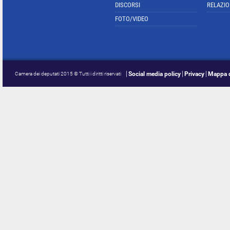
DISCORSI
RELAZIO
FOTO/VIDEO
Social media policy
Privacy
Mappa d
Camera dei deputati 2015 © Tutti i diritti riservati