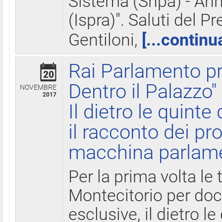
Sistema (Snpa) - Ann
(Ispra)". Saluti del P
Gentiloni,
[...continu
Rai Parlamento pr
20
Dentro il Palazzo"
NOVEMBRE
2017
Il dietro le quint
il racconto dei pro
macchina parlam
Per la prima volta le
Montecitorio per do
esclusive, il dietro le