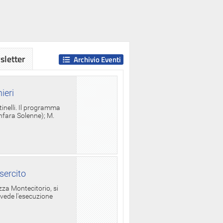
letter
Archivio Eventi
ieri
tinelli. Il programma
anfara Solenne); M.
sercito
za Montecitorio, si
evede l'esecuzione