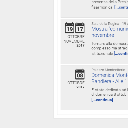
presenza della Presid
fisarmonica,
[...cont
Sala della Regina - 19 
Mostra “comunica
19
17
novembre
OTTOBRE
NOVEMBRE
Tornare alla democra
2017
complesso ma straord
istituzionale
[...cont
Palazzo Montecitorio -
Domenica Monteci
08
Bandiera - Alle 
OTTOBRE
2017
E' stata dedicata ad 
di domenica 8 ottobre
[...continua]