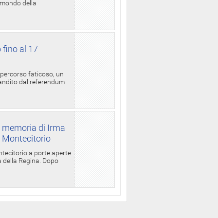
l mondo della
 fino al 17
 percorso faticoso, un
candito dal referendum
a memoria di Irma
a Montecitorio
ntecitorio a porte aperte
la della Regina. Dopo