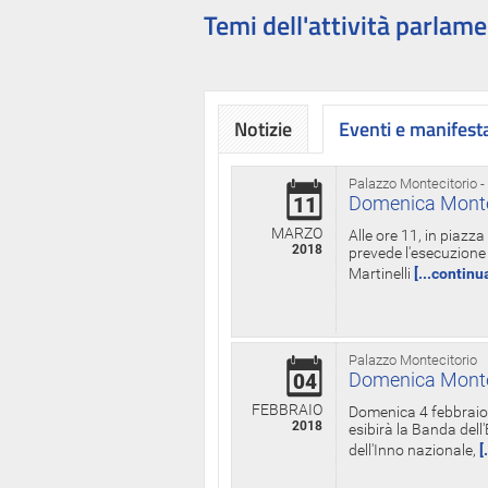
Temi dell'attività parlame
Notizie
Eventi e manifest
Palazzo Montecitorio -
Domenica Monteci
11
MARZO
Alle ore 11, in piazz
2018
prevede l'esecuzione 
Martinelli
[...continu
Palazzo Montecitorio
Domenica Monteci
04
FEBBRAIO
Domenica 4 febbraio 
2018
esibirà la Banda dell
dell'Inno nazionale,
[