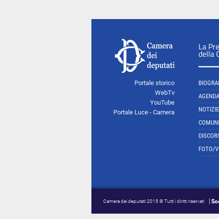
La Pr
della
Portale storico
BIOGRA
WebTv
AGEND
YouTube
NOTIZIE
Portale Luce - Camera
COMUNI
DISCOR
FOTO/V
So
Camera dei deputati 2015 © Tutti i diritti riservati