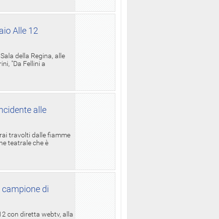
aio Alle 12
ala della Regina, alle
i, "Da Fellini a
ncidente alle
rai travolti dalle fiamme
one teatrale che è
l campione di
12 con diretta webtv, alla