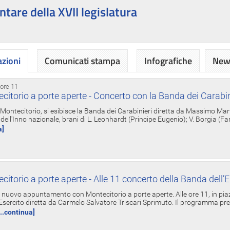
ntare della XVII legislatura
azioni
Comunicati stampa
Infografiche
News
 ore 11
torio a porte aperte - Concerto con la Banda dei Carabin
a Montecitorio, si esibisce la Banda dei Carabinieri diretta da Massimo Mar
dell'Inno nazionale, brani di L. Leonhardt (Principe Eugenio); V. Borgia (F
a]
torio a porte aperte - Alle 11 concerto della Banda dell’E
nuovo appuntamento con Montecitorio a porte aperte. Alle ore 11, in piaz
'Esercito diretta da Carmelo Salvatore Triscari Sprimuto. Il programma pr
...continua]