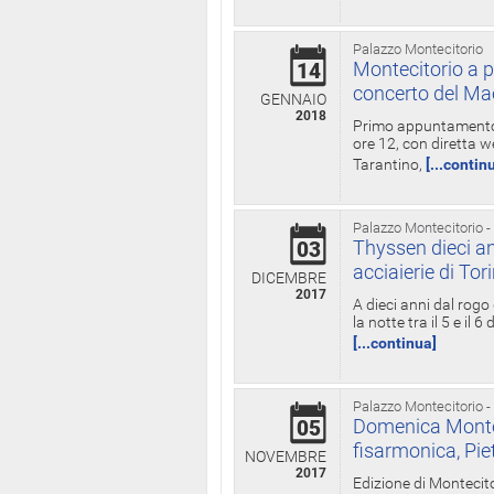
Palazzo Montecitorio
Montecitorio a p
14
concerto del Ma
GENNAIO
2018
Primo appuntamento d
ore 12, con diretta w
Tarantino,
[...contin
Palazzo Montecitorio -
Thyssen dieci an
03
acciaierie di Tor
DICEMBRE
2017
A dieci anni dal rogo
la notte tra il 5 e il
[...continua]
Palazzo Montecitorio -
Domenica Monteci
05
fisarmonica, Pie
NOVEMBRE
2017
Edizione di Montecito