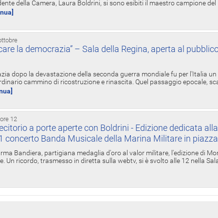
ente della Camera, Laura Boldrini, si sono esibiti il maestro campione de
inua]
ottobre
re la democrazia” – Sala della Regina, aperta al pubblico
zia dopo la devastazione della seconda guerra mondiale fu per l'Italia un
inario cammino di ricostruzione e rinascita. Quel passaggio epocale, s
inua]
 ore 12
torio a porte aperte con Boldrini - Edizione dedicata all
11 concerto Banda Musicale della Marina Militare in piazz
Irma Bandiera, partigiana medaglia d'oro al valor militare, l'edizione di Mo
. Un ricordo, trasmesso in diretta sulla webtv, si è svolto alle 12 nella Sa