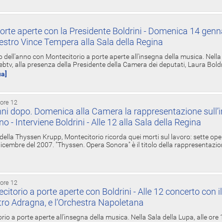
orte aperte con la Presidente Boldrini - Domenica 14 genn
estro Vince Tempera alla Sala della Regina
ell'anno con Montecitorio a porte aperte all'insegna della musica. Nella S
ebtv, alla presenza della Presidente della Camera dei deputati, Laura Boldrin
ua]
 ore 12
ni dopo. Domenica alla Camera la rappresentazione sull’i
ino - Interviene Boldrini - Alle 12 alla Sala della Regina
 della Thyssen Krupp, Montecitorio ricorda quei morti sul lavoro: sette ope
 6 dicembre del 2007. "Thyssen. Opera Sonora" è il titolo della rappresentazi
 ore 12
torio a porte aperte con Boldrini - Alle 12 concerto con i
tro Adragna, e l’Orchestra Napoletana
rio a porte aperte all'insegna della musica. Nella Sala della Lupa, alle ore 