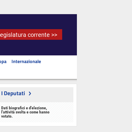
Legislatura corrente >>
opa
Internazionale
I Deputati
Dati biografici e d'elezione,
l'attività svolta e come hanno
votato.