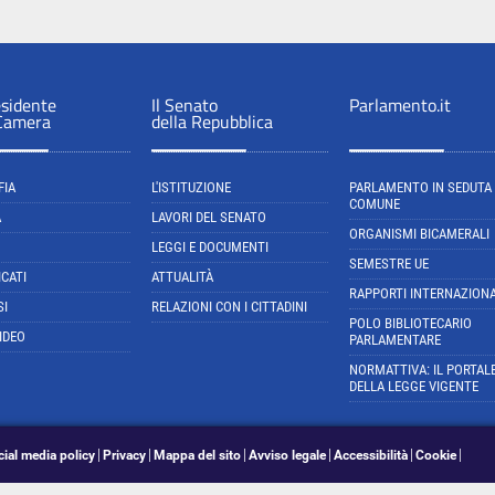
esidente
Il Senato
Parlamento.it
 Camera
della Repubblica
FIA
L'ISTITUZIONE
PARLAMENTO IN SEDUTA
COMUNE
A
LAVORI DEL SENATO
ORGANISMI BICAMERALI
LEGGI E DOCUMENTI
SEMESTRE UE
CATI
ATTUALITÀ
RAPPORTI INTERNAZIONA
SI
RELAZIONI CON I CITTADINI
POLO BIBLIOTECARIO
IDEO
PARLAMENTARE
NORMATTIVA: IL PORTAL
DELLA LEGGE VIGENTE
cial media policy
Privacy
Mappa del sito
Avviso legale
Accessibilità
Cookie