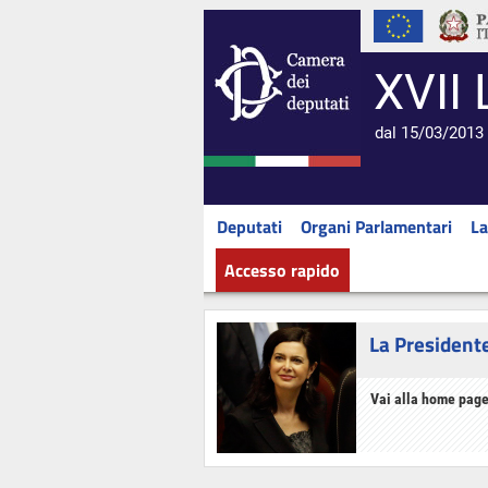
XVII 
dal 15/03/2013 
Deputati
Organi Parlamentari
La
Accesso rapido
La President
Vai alla home page