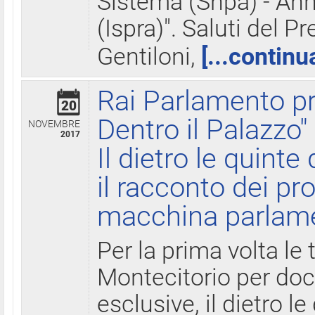
Sistema (Snpa) - Ann
(Ispra)". Saluti del P
Gentiloni,
[...continu
Rai Parlamento pr
20
Dentro il Palazzo"
NOVEMBRE
2017
Il dietro le quint
il racconto dei pro
macchina parlam
Per la prima volta le
Montecitorio per do
esclusive, il dietro le