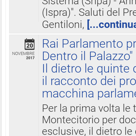
Sistema (Snpa) - Ann
(Ispra)". Saluti del P
Gentiloni,
[...continu
Rai Parlamento pr
20
Dentro il Palazzo"
NOVEMBRE
2017
Il dietro le quint
il racconto dei pro
macchina parlam
Per la prima volta le
Montecitorio per do
esclusive, il dietro le