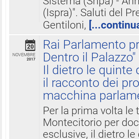
Sistema (Snpa) - Ann
(Ispra)". Saluti del P
Gentiloni,
[...continu
Rai Parlamento pr
20
Dentro il Palazzo"
NOVEMBRE
2017
Il dietro le quint
il racconto dei pro
macchina parlam
Per la prima volta le
Montecitorio per do
esclusive, il dietro le