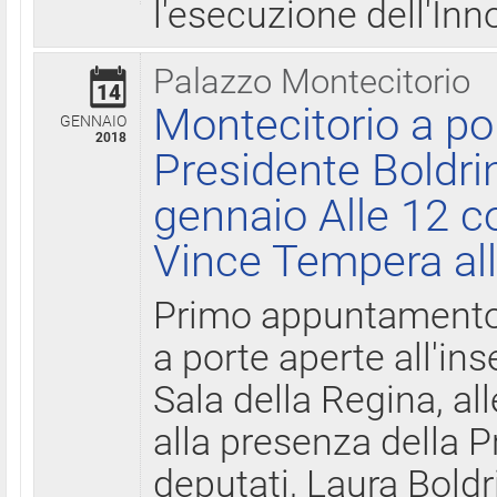
l'esecuzione dell'Inn
Palazzo Montecitorio
14
Montecitorio a po
GENNAIO
2018
Presidente Boldri
gennaio Alle 12 c
Vince Tempera all
Primo appuntamento 
a porte aperte all'in
Sala della Regina, all
alla presenza della 
deputati, Laura Boldri