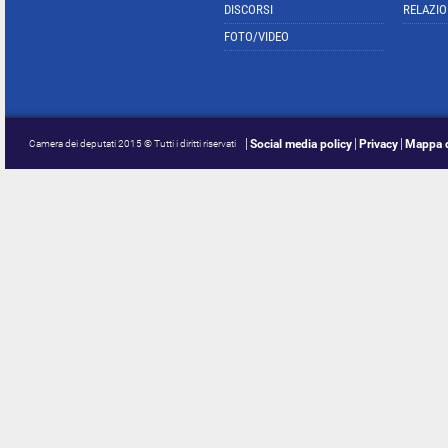
DISCORSI
RELAZIO
FOTO/VIDEO
Social media policy
Privacy
Mappa d
Camera dei deputati 2015 © Tutti i diritti riservati