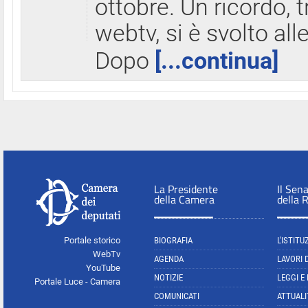
ottobre. Un ricordo, 
webtv, si è svolto all
Dopo
[...continua]
La Presidente
Il Sen
della Camera
della 
Portale storico
BIOGRAFIA
L'ISTITU
WebTv
AGENDA
LAVORI 
YouTube
NOTIZIE
LEGGI E
Portale Luce - Camera
COMUNICATI
ATTUALI