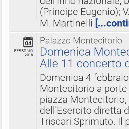
dell'Inno nazionale, 
(Principe Eugenio); V
M. Martinelli
[...cont
Palazzo Montecitorio
04
Domenica Montecit
FEBBRAIO
2018
Alle 11 concerto d
Domenica 4 febbrai
Montecitorio a porte 
piazza Montecitorio, 
dell'Esercito diretta
Triscari Sprimuto. I