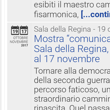
esibiti il maestro c
fisarmonica,
[...cont
Sala della Regina - 19 
19
17
Mostra “comunica
OTTOBRE
NOVEMBRE
Sala della Regina,
2017
al 17 novembre
Tornare alla democra
della seconda guerra 
percorso faticoso, 
straordinario cammin
rinascita. Quel pass