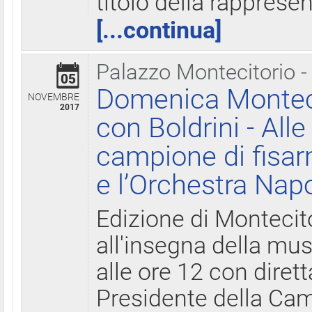
titolo della rapprese
[...continua]
Palazzo Montecitorio -
05
Domenica Monteci
NOVEMBRE
2017
con Boldrini - All
campione di fisar
e l’Orchestra Nap
Edizione di Montecit
all'insegna della mus
alle ore 12 con diret
Presidente della Came