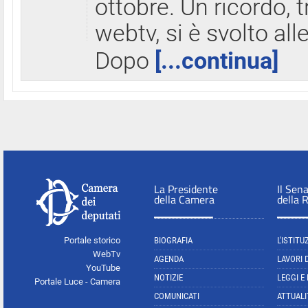
ottobre. Un ricordo, 
webtv, si è svolto all
Dopo
[...continua]
La Presidente
Il Sen
della Camera
della 
Portale storico
BIOGRAFIA
L'ISTITU
WebTv
AGENDA
LAVORI 
YouTube
NOTIZIE
LEGGI E
Portale Luce - Camera
COMUNICATI
ATTUALI