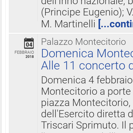
dell'Inno nazionale, 
(Principe Eugenio); V
M. Martinelli
[...cont
Palazzo Montecitorio
04
Domenica Montecit
FEBBRAIO
2018
Alle 11 concerto d
Domenica 4 febbrai
Montecitorio a porte 
piazza Montecitorio, 
dell'Esercito diretta
Triscari Sprimuto. I