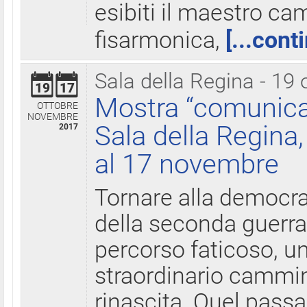
esibiti il maestro c
fisarmonica,
[...cont
Sala della Regina - 19 
19
17
Mostra “comunica
OTTOBRE
NOVEMBRE
Sala della Regina,
2017
al 17 novembre
Tornare alla democra
della seconda guerra 
percorso faticoso, 
straordinario cammin
rinascita. Quel pass