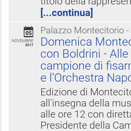
titolo della rapprese
[...continua]
Palazzo Montecitorio -
05
Domenica Monteci
NOVEMBRE
2017
con Boldrini - All
campione di fisar
e l’Orchestra Nap
Edizione di Montecit
all'insegna della mus
alle ore 12 con diret
Presidente della Came