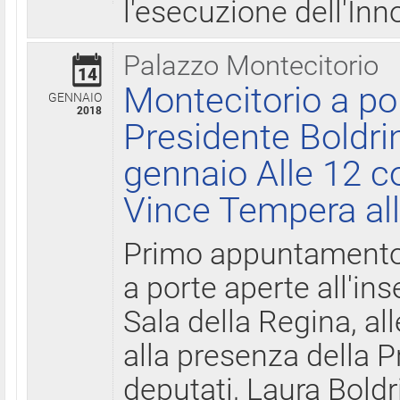
l'esecuzione dell'Inn
Palazzo Montecitorio
14
Montecitorio a po
GENNAIO
2018
Presidente Boldri
gennaio Alle 12 c
Vince Tempera all
Primo appuntamento 
a porte aperte all'in
Sala della Regina, all
alla presenza della 
deputati, Laura Boldri