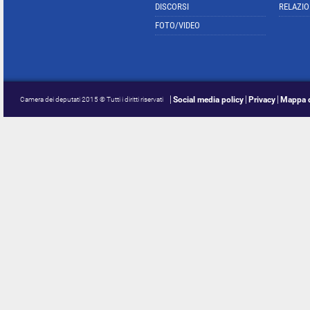
DISCORSI
RELAZIO
FOTO/VIDEO
Social media policy
Privacy
Mappa d
Camera dei deputati 2015 © Tutti i diritti riservati