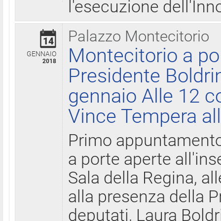
l'esecuzione dell'Inn
Palazzo Montecitorio
14
Montecitorio a po
GENNAIO
2018
Presidente Boldri
gennaio Alle 12 c
Vince Tempera all
Primo appuntamento 
a porte aperte all'in
Sala della Regina, all
alla presenza della 
deputati, Laura Boldri