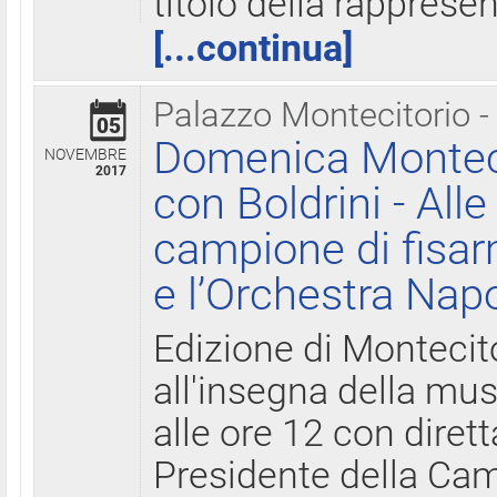
titolo della rapprese
[...continua]
Palazzo Montecitorio -
05
Domenica Monteci
NOVEMBRE
2017
con Boldrini - All
campione di fisar
e l’Orchestra Nap
Edizione di Montecit
all'insegna della mus
alle ore 12 con diret
Presidente della Came