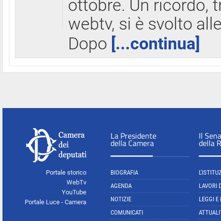
ottobre. Un ricordo, 
webtv, si è svolto all
Dopo
[...continua]
La Presidente
Il Sen
della Camera
della 
Portale storico
BIOGRAFIA
L'ISTITU
WebTv
AGENDA
LAVORI 
YouTube
NOTIZIE
LEGGI E
Portale Luce - Camera
COMUNICATI
ATTUALI