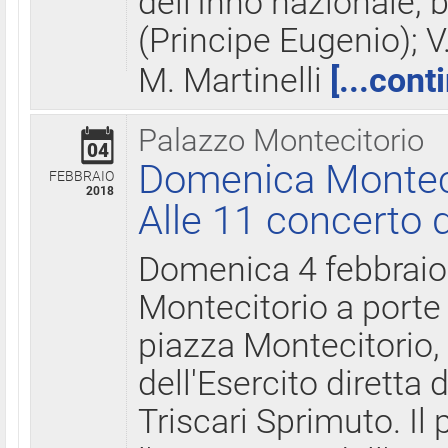
dell'Inno nazionale, 
(Principe Eugenio); V
M. Martinelli
[...cont
Palazzo Montecitorio
04
Domenica Montecit
FEBBRAIO
2018
Alle 11 concerto d
Domenica 4 febbrai
Montecitorio a porte 
piazza Montecitorio, 
dell'Esercito diretta
Triscari Sprimuto. I