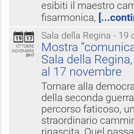
esibiti il maestro c
fisarmonica,
[...cont
Sala della Regina - 19 
19
17
Mostra “comunica
OTTOBRE
NOVEMBRE
Sala della Regina,
2017
al 17 novembre
Tornare alla democra
della seconda guerra 
percorso faticoso, 
straordinario cammin
rinascita. Quel pass