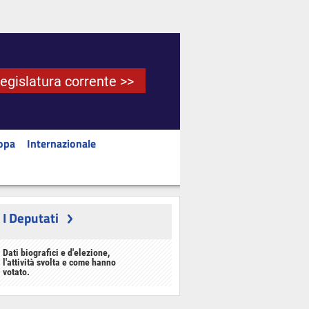
Legislatura corrente >>
opa
Internazionale
I Deputati
Dati biografici e d'elezione,
l'attività svolta e come hanno
votato.