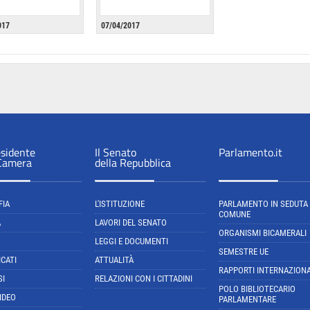
017
07/04/2017
esidente
Il Senato
Parlamento.it
 Camera
della Repubblica
FIA
L'ISTITUZIONE
PARLAMENTO IN SEDUTA
COMUNE
A
LAVORI DEL SENATO
ORGANISMI BICAMERALI
LEGGI E DOCUMENTI
SEMESTRE UE
CATI
ATTUALITÀ
RAPPORTI INTERNAZIONA
SI
RELAZIONI CON I CITTADINI
POLO BIBLIOTECARIO
IDEO
PARLAMENTARE