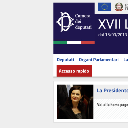
XVII 
dal 15/03/2013 
Deputati
Organi Parlamentari
La
Accesso rapido
La President
Vai alla home page