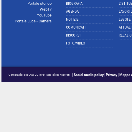
Portale storico
BIOGRAFIA
L'ISTITU
WebTv
AGENDA
LAVORI 
YouTube
NOTIZIE
LEGGI E
Portale Luce - Camera
COMUNICATI
ATTUALI
DISCORSI
RELAZIO
FOTO/VIDEO
Social media policy
Privacy
Mappa d
Camera dei deputati 2015 © Tutti i diritti riservati