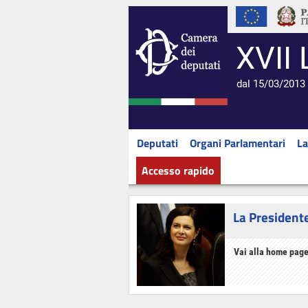
XVII 
dal 15/03/2013 
Deputati
Organi Parlamentari
La
Accesso rapido
La President
Vai alla home page