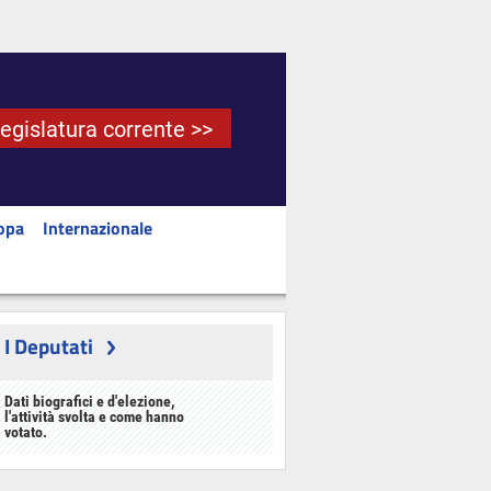
Legislatura corrente >>
opa
Internazionale
I Deputati
Dati biografici e d'elezione,
l'attività svolta e come hanno
votato.