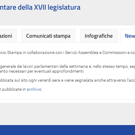
ntare della XVII legislatura
azioni
Comunicati stampa
Infografiche
News
News
ficio Stampa in collaborazione con i Servizi Assemblea e Commissioni e con
 generale dei lavori parlamentari della settimana e, nello stesso tempo, segn
imento necessari per eventuali approfondimenti.
blicata sul sito ogni venerdì sera e viene segnalata anche attraverso l'a
er pubblicate in
archivio
.