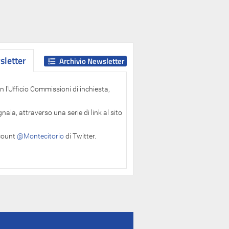
letter
letter
Archivio Newsletter
 l'Ufficio Commissioni di inchiesta,
ala, attraverso una serie di link al sito
ccount
@Montecitorio
di Twitter.