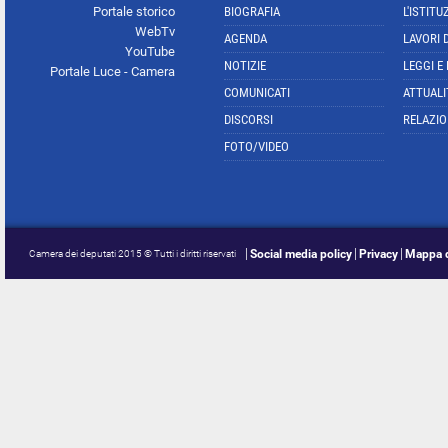
Portale storico
BIOGRAFIA
L'ISTITU
WebTv
AGENDA
LAVORI 
YouTube
NOTIZIE
LEGGI E
Portale Luce - Camera
COMUNICATI
ATTUALI
DISCORSI
RELAZIO
FOTO/VIDEO
Social media policy
Privacy
Mappa d
Camera dei deputati 2015 © Tutti i diritti riservati