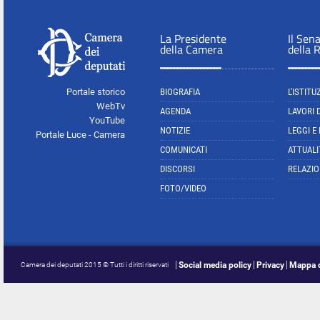
La Presidente
Il Sen
della Camera
della 
Portale storico
BIOGRAFIA
L'ISTITU
WebTv
AGENDA
LAVORI 
YouTube
NOTIZIE
LEGGI E
Portale Luce - Camera
COMUNICATI
ATTUALI
DISCORSI
RELAZIO
FOTO/VIDEO
Social media policy
Privacy
Mappa d
Camera dei deputati 2015 © Tutti i diritti riservati