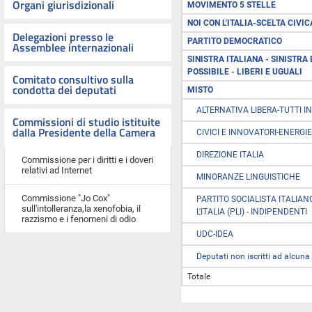
Organi giurisdizionali
MOVIMENTO 5 STELLE
NOI CON L'ITALIA-SCELTA CIVIC
Delegazioni presso le
PARTITO DEMOCRATICO
Assemblee internazionali
SINISTRA ITALIANA - SINISTRA 
POSSIBILE - LIBERI E UGUALI
Comitato consultivo sulla
condotta dei deputati
MISTO
ALTERNATIVA LIBERA-TUTTI IN
Commissioni di studio istituite
dalla Presidente della Camera
CIVICI E INNOVATORI-ENERGIE 
DIREZIONE ITALIA
Commissione per i diritti e i doveri
relativi ad Internet
MINORANZE LINGUISTICHE
Commissione "Jo Cox"
PARTITO SOCIALISTA ITALIANO 
sull'intolleranza,la xenofobia, il
L'ITALIA (PLI) - INDIPENDENTI
razzismo e i fenomeni di odio
UDC-IDEA
Deputati non iscritti ad alcu
Totale