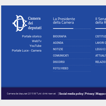
La Presidente
Il Sen
della Camera
della 
Portale storico
BIOGRAFIA
L'ISTITU
WebTv
AGENDA
LAVORI 
YouTube
NOTIZIE
LEGGI E
Portale Luce - Camera
COMUNICATI
ATTUALI
DISCORSI
RELAZIO
FOTO/VIDEO
Social media policy
Privacy
Mappa d
Camera dei deputati 2015 © Tutti i diritti riservati