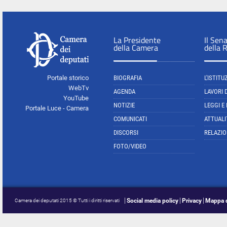
La Presidente
Il Sen
della Camera
della 
Portale storico
BIOGRAFIA
L'ISTITU
WebTv
AGENDA
LAVORI 
YouTube
NOTIZIE
LEGGI E
Portale Luce - Camera
COMUNICATI
ATTUALI
DISCORSI
RELAZIO
FOTO/VIDEO
Social media policy
Privacy
Mappa d
Camera dei deputati 2015 © Tutti i diritti riservati