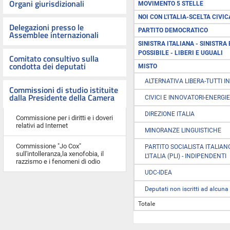
Organi giurisdizionali
MOVIMENTO 5 STELLE
NOI CON L'ITALIA-SCELTA CIVIC
Delegazioni presso le
PARTITO DEMOCRATICO
Assemblee internazionali
SINISTRA ITALIANA - SINISTRA 
POSSIBILE - LIBERI E UGUALI
Comitato consultivo sulla
condotta dei deputati
MISTO
ALTERNATIVA LIBERA-TUTTI IN
Commissioni di studio istituite
dalla Presidente della Camera
CIVICI E INNOVATORI-ENERGIE 
DIREZIONE ITALIA
Commissione per i diritti e i doveri
relativi ad Internet
MINORANZE LINGUISTICHE
Commissione "Jo Cox"
PARTITO SOCIALISTA ITALIANO 
sull'intolleranza,la xenofobia, il
L'ITALIA (PLI) - INDIPENDENTI
razzismo e i fenomeni di odio
UDC-IDEA
Deputati non iscritti ad alcu
Totale