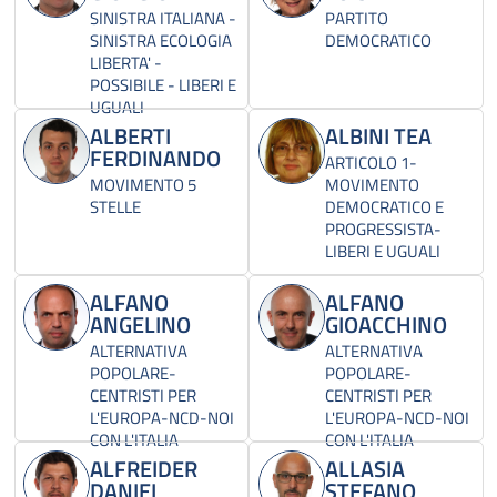
SINISTRA ITALIANA -
PARTITO
SINISTRA ECOLOGIA
DEMOCRATICO
LIBERTA' -
POSSIBILE - LIBERI E
UGUALI
ALBERTI
ALBINI TEA
FERDINANDO
ARTICOLO 1-
MOVIMENTO 5
MOVIMENTO
STELLE
DEMOCRATICO E
PROGRESSISTA-
LIBERI E UGUALI
ALFANO
ALFANO
ANGELINO
GIOACCHINO
ALTERNATIVA
ALTERNATIVA
POPOLARE-
POPOLARE-
CENTRISTI PER
CENTRISTI PER
L'EUROPA-NCD-NOI
L'EUROPA-NCD-NOI
CON L'ITALIA
CON L'ITALIA
ALFREIDER
ALLASIA
DANIEL
STEFANO