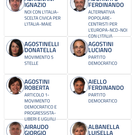
IGNAZIO
FERDINANDO
NOI CON L'ITALIA-
ALTERNATIVA
SCELTA CIVICA PER
POPOLARE-
L'ITALIA-MAIE
CENTRISTI PER
L'EUROPA-NCD-NOI
CON L'ITALIA
AGOSTINELLI
AGOSTINI
DONATELLA
LUCIANO
MOVIMENTO 5
PARTITO
STELLE
DEMOCRATICO
AGOSTINI
AIELLO
ROBERTA
FERDINANDO
ARTICOLO 1-
PARTITO
MOVIMENTO
DEMOCRATICO
DEMOCRATICO E
PROGRESSISTA-
LIBERI E UGUALI
AIRAUDO
ALBANELLA
GIORGIO
LUISELLA