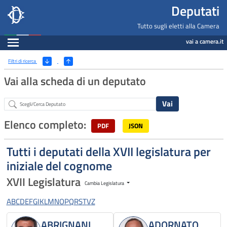
Deputati, Camera dei Deputati -
Navigazione pagine di servizio
Salta al contenuto principale
Salta al menu di navigazione
Fine pagina
Salta al contenuto principale
Salta al menu di navigazione
Vai a inizio pagina
Deputati
Tutto sugli eletti alla Camera
Espandi
vai a camera.it
Ricerca
(Apri/Chiudi filtri)
Filtri di ricerca
Vai alla scheda di un deputato
Abstract
Elenco completo:
PDF
JSON
Tutti i deputati della XVII legislatura per
iniziale del cognome
XVII Legislatura
Cambia Legislatura
A
B
C
D
E
F
G
I
K
L
M
N
O
P
Q
R
S
T
V
Z
ABRIGNANI
ADORNATO