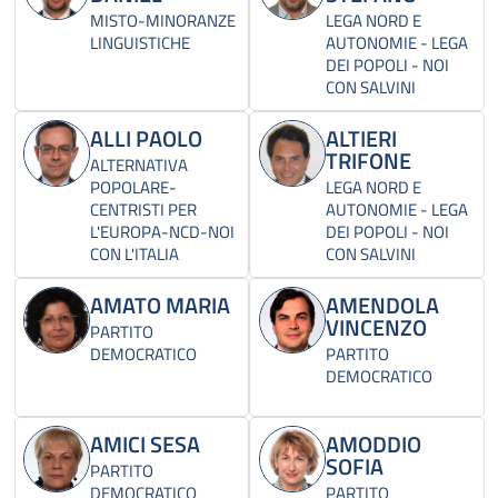
MISTO-MINORANZE
LEGA NORD E
LINGUISTICHE
AUTONOMIE - LEGA
DEI POPOLI - NOI
CON SALVINI
ALLI PAOLO
ALTIERI
TRIFONE
ALTERNATIVA
POPOLARE-
LEGA NORD E
CENTRISTI PER
AUTONOMIE - LEGA
L'EUROPA-NCD-NOI
DEI POPOLI - NOI
CON L'ITALIA
CON SALVINI
AMATO MARIA
AMENDOLA
VINCENZO
PARTITO
DEMOCRATICO
PARTITO
DEMOCRATICO
AMICI SESA
AMODDIO
SOFIA
PARTITO
DEMOCRATICO
PARTITO