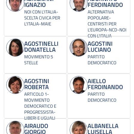
IGNAZIO
FERDINANDO
NOI CON L'ITALIA-
ALTERNATIVA
SCELTA CIVICA PER
POPOLARE-
L'ITALIA-MAIE
CENTRISTI PER
L'EUROPA-NCD-NOI
CON L'ITALIA
AGOSTINELLI
AGOSTINI
DONATELLA
LUCIANO
MOVIMENTO 5
PARTITO
STELLE
DEMOCRATICO
AGOSTINI
AIELLO
ROBERTA
FERDINANDO
ARTICOLO 1-
PARTITO
MOVIMENTO
DEMOCRATICO
DEMOCRATICO E
PROGRESSISTA-
LIBERI E UGUALI
AIRAUDO
ALBANELLA
GIORGIO
LUISELLA