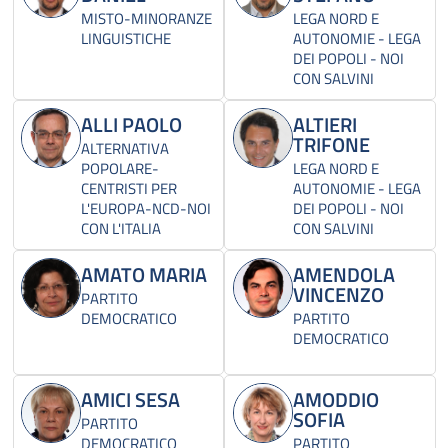
MISTO-MINORANZE
LEGA NORD E
LINGUISTICHE
AUTONOMIE - LEGA
DEI POPOLI - NOI
CON SALVINI
ALLI PAOLO
ALTIERI
TRIFONE
ALTERNATIVA
POPOLARE-
LEGA NORD E
CENTRISTI PER
AUTONOMIE - LEGA
L'EUROPA-NCD-NOI
DEI POPOLI - NOI
CON L'ITALIA
CON SALVINI
AMATO MARIA
AMENDOLA
VINCENZO
PARTITO
DEMOCRATICO
PARTITO
DEMOCRATICO
AMICI SESA
AMODDIO
SOFIA
PARTITO
DEMOCRATICO
PARTITO