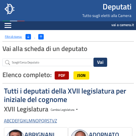
Deputati, Camera dei Deputati -
Navigazione pagine di servizio
Salta al contenuto principale
Salta al menu di navigazione
Fine pagina
Salta al contenuto principale
Salta al menu di navigazione
Vai a inizio pagina
Deputati
Tutto sugli eletti alla Camera
Espandi
vai a camera.it
Ricerca
(Apri/Chiudi filtri)
Filtri di ricerca
Vai alla scheda di un deputato
Abstract
Elenco completo:
PDF
JSON
Tutti i deputati della XVII legislatura per
iniziale del cognome
XVII Legislatura
Cambia Legislatura
A
B
C
D
E
F
G
I
K
L
M
N
O
P
Q
R
S
T
V
Z
ABRIGNANI
ADORNATO