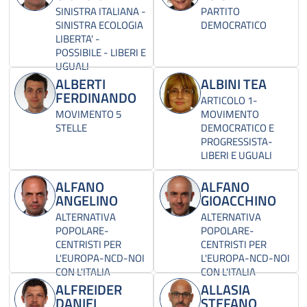
SINISTRA ITALIANA -
PARTITO
SINISTRA ECOLOGIA
DEMOCRATICO
LIBERTA' -
POSSIBILE - LIBERI E
UGUALI
ALBERTI
ALBINI TEA
FERDINANDO
ARTICOLO 1-
MOVIMENTO 5
MOVIMENTO
STELLE
DEMOCRATICO E
PROGRESSISTA-
LIBERI E UGUALI
ALFANO
ALFANO
ANGELINO
GIOACCHINO
ALTERNATIVA
ALTERNATIVA
POPOLARE-
POPOLARE-
CENTRISTI PER
CENTRISTI PER
L'EUROPA-NCD-NOI
L'EUROPA-NCD-NOI
CON L'ITALIA
CON L'ITALIA
ALFREIDER
ALLASIA
DANIEL
STEFANO