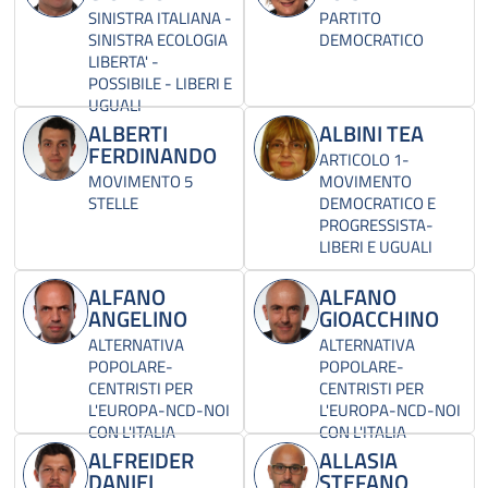
SINISTRA ITALIANA -
PARTITO
SINISTRA ECOLOGIA
DEMOCRATICO
LIBERTA' -
POSSIBILE - LIBERI E
UGUALI
ALBERTI
ALBINI TEA
FERDINANDO
ARTICOLO 1-
MOVIMENTO 5
MOVIMENTO
STELLE
DEMOCRATICO E
PROGRESSISTA-
LIBERI E UGUALI
ALFANO
ALFANO
ANGELINO
GIOACCHINO
ALTERNATIVA
ALTERNATIVA
POPOLARE-
POPOLARE-
CENTRISTI PER
CENTRISTI PER
L'EUROPA-NCD-NOI
L'EUROPA-NCD-NOI
CON L'ITALIA
CON L'ITALIA
ALFREIDER
ALLASIA
DANIEL
STEFANO