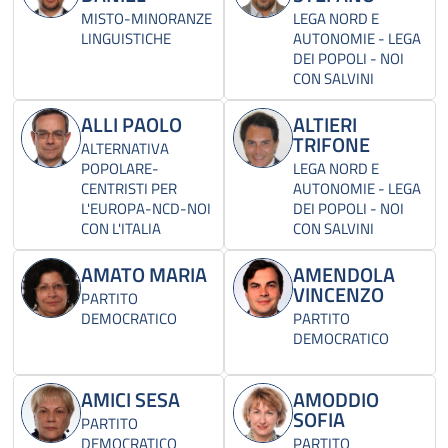
MISTO-MINORANZE
LEGA NORD E
LINGUISTICHE
AUTONOMIE - LEGA
DEI POPOLI - NOI
CON SALVINI
ALLI PAOLO
ALTIERI
TRIFONE
ALTERNATIVA
POPOLARE-
LEGA NORD E
CENTRISTI PER
AUTONOMIE - LEGA
L'EUROPA-NCD-NOI
DEI POPOLI - NOI
CON L'ITALIA
CON SALVINI
AMATO MARIA
AMENDOLA
VINCENZO
PARTITO
DEMOCRATICO
PARTITO
DEMOCRATICO
AMICI SESA
AMODDIO
SOFIA
PARTITO
DEMOCRATICO
PARTITO