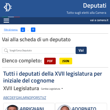
Deputati, Camera dei Deputati -
Navigazione pagine di servizio
Salta al contenuto principale
Salta al menu di navigazione
Fine pagina
Salta al contenuto principale
Salta al menu di navigazione
Vai a inizio pagina
Deputati
Tutto sugli eletti alla Camera
Espandi
vai a camera.it
Ricerca
(Apri/Chiudi filtri)
Filtri di ricerca
Vai alla scheda di un deputato
Abstract
Elenco completo:
PDF
JSON
Tutti i deputati della XVII legislatura per
iniziale del cognome
XVII Legislatura
Cambia Legislatura
A
B
C
D
E
F
G
I
K
L
M
N
O
P
Q
R
S
T
V
Z
ABRIGNANI
ADORNATO