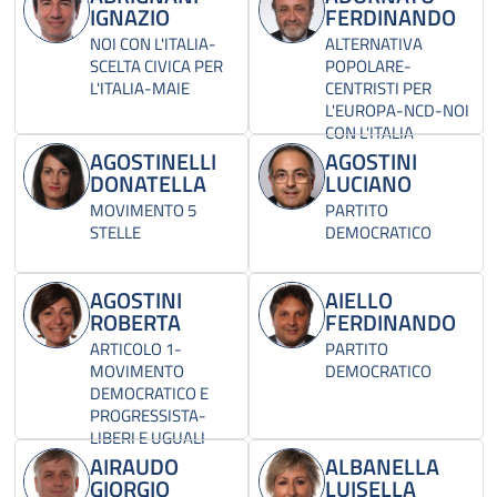
IGNAZIO
FERDINANDO
NOI CON L'ITALIA-
ALTERNATIVA
SCELTA CIVICA PER
POPOLARE-
L'ITALIA-MAIE
CENTRISTI PER
L'EUROPA-NCD-NOI
CON L'ITALIA
AGOSTINELLI
AGOSTINI
DONATELLA
LUCIANO
MOVIMENTO 5
PARTITO
STELLE
DEMOCRATICO
AGOSTINI
AIELLO
ROBERTA
FERDINANDO
ARTICOLO 1-
PARTITO
MOVIMENTO
DEMOCRATICO
DEMOCRATICO E
PROGRESSISTA-
LIBERI E UGUALI
AIRAUDO
ALBANELLA
GIORGIO
LUISELLA