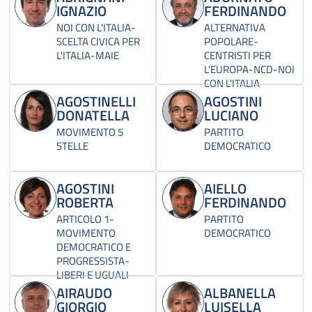
IGNAZIO
FERDINANDO
NOI CON L'ITALIA-
ALTERNATIVA
SCELTA CIVICA PER
POPOLARE-
L'ITALIA-MAIE
CENTRISTI PER
L'EUROPA-NCD-NOI
CON L'ITALIA
AGOSTINELLI
AGOSTINI
DONATELLA
LUCIANO
MOVIMENTO 5
PARTITO
STELLE
DEMOCRATICO
AGOSTINI
AIELLO
ROBERTA
FERDINANDO
ARTICOLO 1-
PARTITO
MOVIMENTO
DEMOCRATICO
DEMOCRATICO E
PROGRESSISTA-
LIBERI E UGUALI
AIRAUDO
ALBANELLA
GIORGIO
LUISELLA