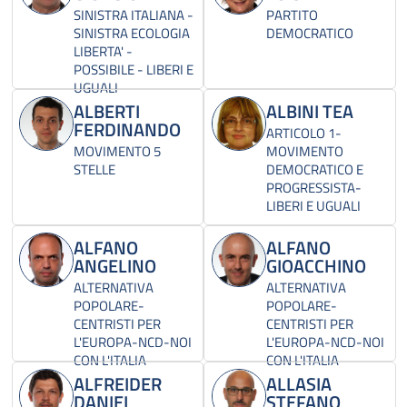
SINISTRA ITALIANA -
PARTITO
SINISTRA ECOLOGIA
DEMOCRATICO
LIBERTA' -
POSSIBILE - LIBERI E
UGUALI
ALBERTI
ALBINI TEA
FERDINANDO
ARTICOLO 1-
MOVIMENTO 5
MOVIMENTO
STELLE
DEMOCRATICO E
PROGRESSISTA-
LIBERI E UGUALI
ALFANO
ALFANO
ANGELINO
GIOACCHINO
ALTERNATIVA
ALTERNATIVA
POPOLARE-
POPOLARE-
CENTRISTI PER
CENTRISTI PER
L'EUROPA-NCD-NOI
L'EUROPA-NCD-NOI
CON L'ITALIA
CON L'ITALIA
ALFREIDER
ALLASIA
DANIEL
STEFANO