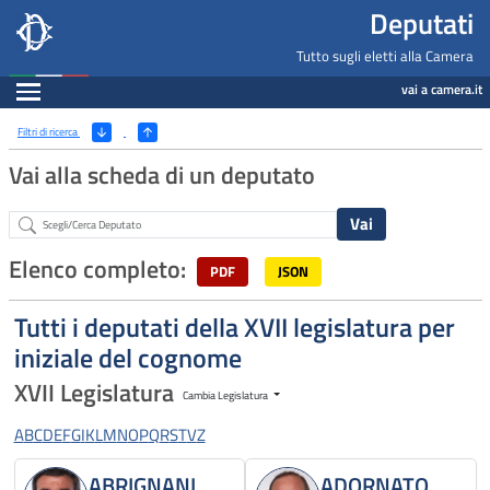
Deputati, Camera dei Deputati -
Navigazione pagine di servizio
Salta al contenuto principale
Salta al menu di navigazione
Fine pagina
Salta al contenuto principale
Salta al menu di navigazione
Vai a inizio pagina
Deputati
Tutto sugli eletti alla Camera
Espandi
vai a camera.it
Ricerca
(Apri/Chiudi filtri)
Filtri di ricerca
Vai alla scheda di un deputato
Abstract
Elenco completo:
PDF
JSON
Tutti i deputati della XVII legislatura per
iniziale del cognome
XVII Legislatura
Cambia Legislatura
A
B
C
D
E
F
G
I
K
L
M
N
O
P
Q
R
S
T
V
Z
ABRIGNANI
ADORNATO