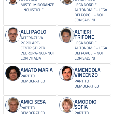
MISTO-MINORANZE
LEGA NORD E
LINGUISTICHE
AUTONOMIE - LEGA
DEI POPOLI - NOI
CON SALVINI
ALLI PAOLO
ALTIERI
TRIFONE
ALTERNATIVA
POPOLARE-
LEGA NORD E
CENTRISTI PER
AUTONOMIE - LEGA
L'EUROPA-NCD-NOI
DEI POPOLI - NOI
CON L'ITALIA
CON SALVINI
AMATO MARIA
AMENDOLA
VINCENZO
PARTITO
DEMOCRATICO
PARTITO
DEMOCRATICO
AMICI SESA
AMODDIO
SOFIA
PARTITO
DEMOCRATICO
PARTITO