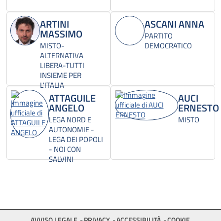
ARTINI
ASCANI ANNA
MASSIMO
PARTITO
MISTO-
DEMOCRATICO
ALTERNATIVA
LIBERA-TUTTI
INSIEME PER
L'ITALIA
ATTAGUILE
AUCI
ANGELO
ERNESTO
LEGA NORD E
MISTO
AUTONOMIE -
LEGA DEI POPOLI
- NOI CON
SALVINI
AVVISO LEGALE
PRIVACY
ACCESSIBILITÀ
COOKIE