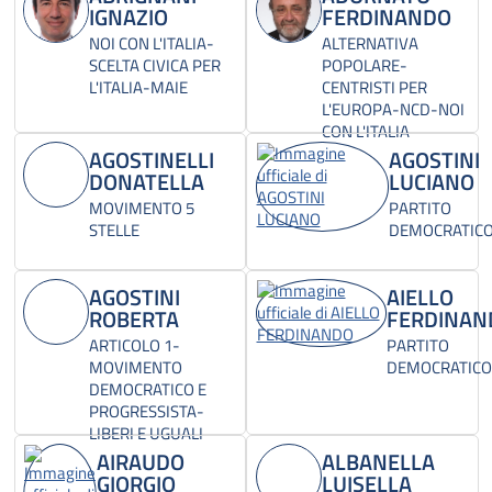
IGNAZIO
FERDINANDO
NOI CON L'ITALIA-
ALTERNATIVA
SCELTA CIVICA PER
POPOLARE-
L'ITALIA-MAIE
CENTRISTI PER
L'EUROPA-NCD-NOI
CON L'ITALIA
AGOSTINELLI
AGOSTINI
DONATELLA
LUCIANO
MOVIMENTO 5
PARTITO
STELLE
DEMOCRATIC
AGOSTINI
AIELLO
ROBERTA
FERDINAN
ARTICOLO 1-
PARTITO
MOVIMENTO
DEMOCRATICO
DEMOCRATICO E
PROGRESSISTA-
LIBERI E UGUALI
AIRAUDO
ALBANELLA
GIORGIO
LUISELLA