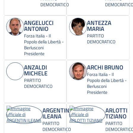
DEMOCRATICO
DEMOCRATIC
ANGELUCCI
ANTEZZA
ANTONIO
MARIA
Forza Italia - Il
PARTITO
Popolo della Libertà -
DEMOCRATICO
Berlusconi
Presidente
ANZALDI
ARCHI BRUNO
MICHELE
Forza Italia - Il
PARTITO
Popolo della Libertà -
DEMOCRATICO
Berlusconi
Presidente
ARGENTIN
ARLOTTI
ILEANA
TIZIANO
PARTITO
PARTITO
DEMOCRATICO
DEMOCRATIC