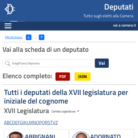
Deputati, Camera dei Deputati -
Navigazione pagine di servizio
Salta al contenuto principale
Salta al menu di navigazione
Fine pagina
Salta al contenuto principale
Salta al menu di navigazione
Vai a inizio pagina
Deputati
Tutto sugli eletti alla Camera
Espandi
vai a camera.it
Ricerca
(Apri/Chiudi filtri)
Filtri di ricerca
Vai alla scheda di un deputato
Abstract
Elenco completo:
PDF
JSON
Tutti i deputati della XVII legislatura per
iniziale del cognome
XVII Legislatura
Cambia Legislatura
A
B
C
D
E
F
G
I
K
L
M
N
O
P
Q
R
S
T
V
Z
ABRIGNANI
ADORNATO