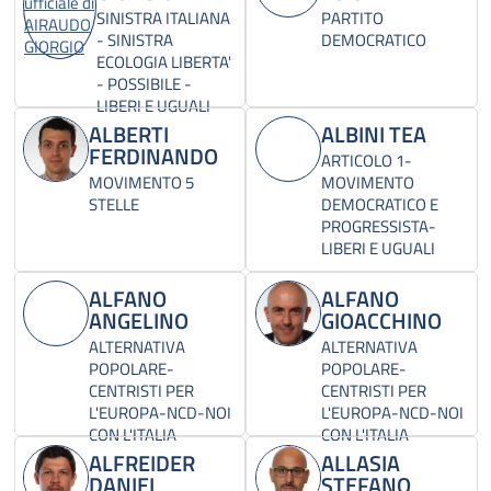
SINISTRA ITALIANA
PARTITO
- SINISTRA
DEMOCRATICO
ECOLOGIA LIBERTA'
- POSSIBILE -
LIBERI E UGUALI
ALBERTI
ALBINI TEA
FERDINANDO
ARTICOLO 1-
MOVIMENTO 5
MOVIMENTO
STELLE
DEMOCRATICO E
PROGRESSISTA-
LIBERI E UGUALI
ALFANO
ALFANO
ANGELINO
GIOACCHINO
ALTERNATIVA
ALTERNATIVA
POPOLARE-
POPOLARE-
CENTRISTI PER
CENTRISTI PER
L'EUROPA-NCD-NOI
L'EUROPA-NCD-NOI
CON L'ITALIA
CON L'ITALIA
ALFREIDER
ALLASIA
DANIEL
STEFANO