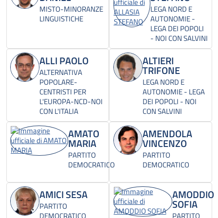
MISTO-MINORANZE
LEGA NORD E
LINGUISTICHE
AUTONOMIE -
LEGA DEI POPOLI
- NOI CON SALVINI
ALLI PAOLO
ALTIERI
TRIFONE
ALTERNATIVA
POPOLARE-
LEGA NORD E
CENTRISTI PER
AUTONOMIE - LEGA
L'EUROPA-NCD-NOI
DEI POPOLI - NOI
CON L'ITALIA
CON SALVINI
AMATO
AMENDOLA
MARIA
VINCENZO
PARTITO
PARTITO
DEMOCRATICO
DEMOCRATICO
AMICI SESA
AMODDIO
SOFIA
PARTITO
DEMOCRATICO
PARTITO