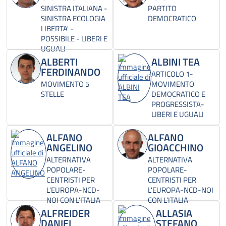
SINISTRA ITALIANA -
PARTITO
SINISTRA ECOLOGIA
DEMOCRATICO
LIBERTA' -
POSSIBILE - LIBERI E
UGUALI
ALBERTI
ALBINI TEA
FERDINANDO
ARTICOLO 1-
MOVIMENTO 5
MOVIMENTO
STELLE
DEMOCRATICO E
PROGRESSISTA-
LIBERI E UGUALI
ALFANO
ALFANO
ANGELINO
GIOACCHINO
ALTERNATIVA
ALTERNATIVA
POPOLARE-
POPOLARE-
CENTRISTI PER
CENTRISTI PER
L'EUROPA-NCD-
L'EUROPA-NCD-NOI
NOI CON L'ITALIA
CON L'ITALIA
ALFREIDER
ALLASIA
DANIEL
STEFANO