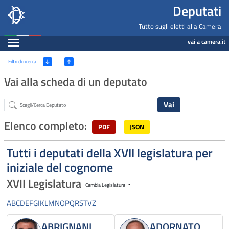
Deputati, Camera dei Deputati -
Navigazione pagine di servizio
Salta al contenuto principale
Salta al menu di navigazione
Fine pagina
Salta al contenuto principale
Salta al menu di navigazione
Vai a inizio pagina
Deputati
Tutto sugli eletti alla Camera
Espandi
vai a camera.it
Ricerca
(Apri/Chiudi filtri)
Filtri di ricerca
Vai alla scheda di un deputato
Abstract
Elenco completo:
PDF
JSON
Tutti i deputati della XVII legislatura per
iniziale del cognome
XVII Legislatura
Cambia Legislatura
A
B
C
D
E
F
G
I
K
L
M
N
O
P
Q
R
S
T
V
Z
ABRIGNANI
ADORNATO