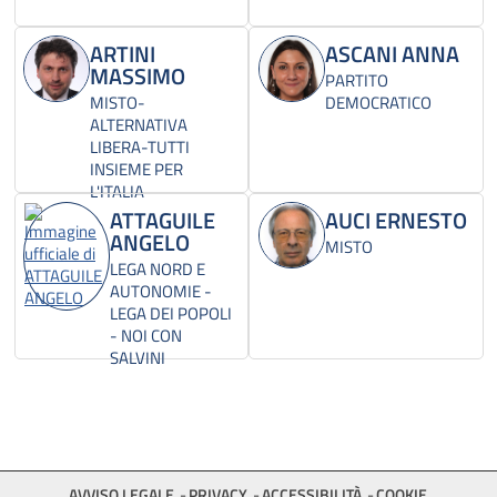
ARTINI
ASCANI ANNA
MASSIMO
PARTITO
MISTO-
DEMOCRATICO
ALTERNATIVA
LIBERA-TUTTI
INSIEME PER
L'ITALIA
ATTAGUILE
AUCI ERNESTO
ANGELO
MISTO
LEGA NORD E
AUTONOMIE -
LEGA DEI POPOLI
- NOI CON
SALVINI
AVVISO LEGALE
PRIVACY
ACCESSIBILITÀ
COOKIE