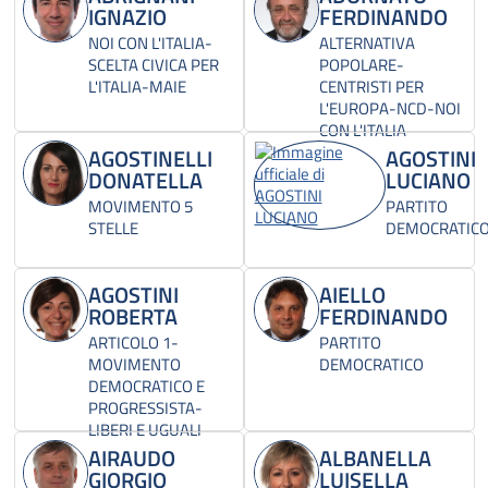
IGNAZIO
FERDINANDO
NOI CON L'ITALIA-
ALTERNATIVA
SCELTA CIVICA PER
POPOLARE-
L'ITALIA-MAIE
CENTRISTI PER
L'EUROPA-NCD-NOI
CON L'ITALIA
AGOSTINELLI
AGOSTINI
DONATELLA
LUCIANO
MOVIMENTO 5
PARTITO
STELLE
DEMOCRATIC
AGOSTINI
AIELLO
ROBERTA
FERDINANDO
ARTICOLO 1-
PARTITO
MOVIMENTO
DEMOCRATICO
DEMOCRATICO E
PROGRESSISTA-
LIBERI E UGUALI
AIRAUDO
ALBANELLA
GIORGIO
LUISELLA