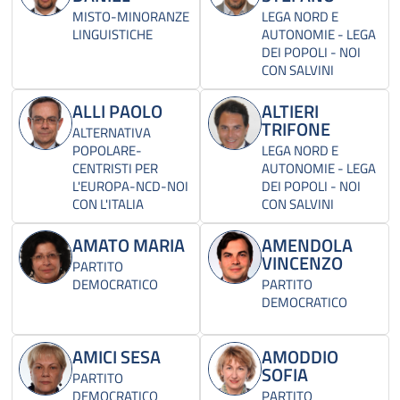
MISTO-MINORANZE
LEGA NORD E
LINGUISTICHE
AUTONOMIE - LEGA
DEI POPOLI - NOI
CON SALVINI
ALLI PAOLO
ALTIERI
TRIFONE
ALTERNATIVA
POPOLARE-
LEGA NORD E
CENTRISTI PER
AUTONOMIE - LEGA
L'EUROPA-NCD-NOI
DEI POPOLI - NOI
CON L'ITALIA
CON SALVINI
AMATO MARIA
AMENDOLA
VINCENZO
PARTITO
DEMOCRATICO
PARTITO
DEMOCRATICO
AMICI SESA
AMODDIO
SOFIA
PARTITO
DEMOCRATICO
PARTITO