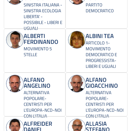
SINISTRA ITALIANA -
PARTITO
SINISTRA ECOLOGIA
DEMOCRATICO
LIBERTA' -
POSSIBILE - LIBERI E
UGUALI
ALBERTI
ALBINI TEA
FERDINANDO
ARTICOLO 1-
MOVIMENTO 5
MOVIMENTO
STELLE
DEMOCRATICO E
PROGRESSISTA-
LIBERI E UGUALI
ALFANO
ALFANO
ANGELINO
GIOACCHINO
ALTERNATIVA
ALTERNATIVA
POPOLARE-
POPOLARE-
CENTRISTI PER
CENTRISTI PER
L'EUROPA-NCD-NOI
L'EUROPA-NCD-NOI
CON L'ITALIA
CON L'ITALIA
ALFREIDER
ALLASIA
DANIEL
STEFANO