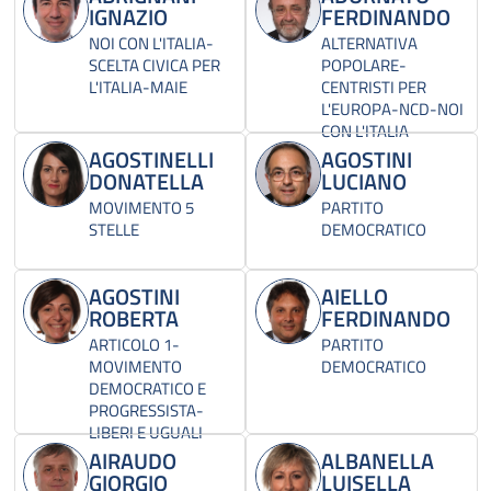
IGNAZIO
FERDINANDO
NOI CON L'ITALIA-
ALTERNATIVA
SCELTA CIVICA PER
POPOLARE-
L'ITALIA-MAIE
CENTRISTI PER
L'EUROPA-NCD-NOI
CON L'ITALIA
AGOSTINELLI
AGOSTINI
DONATELLA
LUCIANO
MOVIMENTO 5
PARTITO
STELLE
DEMOCRATICO
AGOSTINI
AIELLO
ROBERTA
FERDINANDO
ARTICOLO 1-
PARTITO
MOVIMENTO
DEMOCRATICO
DEMOCRATICO E
PROGRESSISTA-
LIBERI E UGUALI
AIRAUDO
ALBANELLA
GIORGIO
LUISELLA