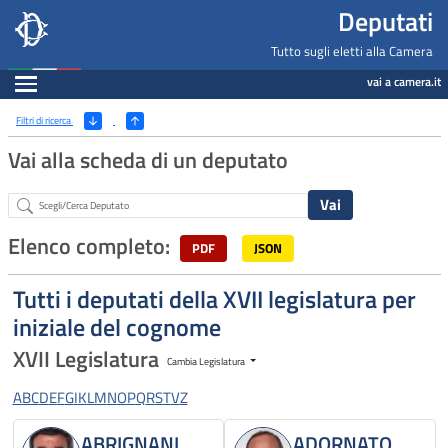
Deputati, Camera dei Deputati -
Navigazione pagine di servizio
Salta al contenuto principale
Salta al menu di navigazione
Fine pagina
Salta al contenuto principale
Salta al menu di navigazione
Vai a inizio pagina
Deputati
Tutto sugli eletti alla Camera
Espandi
vai a camera.it
Ricerca
(Apri/Chiudi filtri)
Filtri di ricerca
Vai alla scheda di un deputato
Abstract
Elenco completo:
PDF
JSON
Tutti i deputati della XVII legislatura per
iniziale del cognome
XVII Legislatura
Cambia Legislatura
A
B
C
D
E
F
G
I
K
L
M
N
O
P
Q
R
S
T
V
Z
ABRIGNANI
ADORNATO