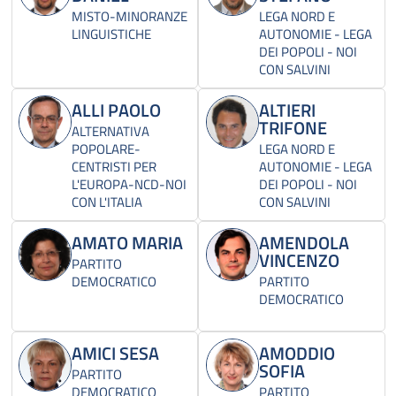
MISTO-MINORANZE
LEGA NORD E
LINGUISTICHE
AUTONOMIE - LEGA
DEI POPOLI - NOI
CON SALVINI
ALLI PAOLO
ALTIERI
TRIFONE
ALTERNATIVA
POPOLARE-
LEGA NORD E
CENTRISTI PER
AUTONOMIE - LEGA
L'EUROPA-NCD-NOI
DEI POPOLI - NOI
CON L'ITALIA
CON SALVINI
AMATO MARIA
AMENDOLA
VINCENZO
PARTITO
DEMOCRATICO
PARTITO
DEMOCRATICO
AMICI SESA
AMODDIO
SOFIA
PARTITO
DEMOCRATICO
PARTITO