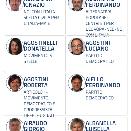
IGNAZIO
FERDINANDO
NOI CON L'ITALIA-
ALTERNATIVA
SCELTA CIVICA PER
POPOLARE-
L'ITALIA-MAIE
CENTRISTI PER
L'EUROPA-NCD-NOI
CON L'ITALIA
AGOSTINELLI
AGOSTINI
DONATELLA
LUCIANO
MOVIMENTO 5
PARTITO
STELLE
DEMOCRATICO
AGOSTINI
AIELLO
ROBERTA
FERDINANDO
ARTICOLO 1-
PARTITO
MOVIMENTO
DEMOCRATICO
DEMOCRATICO E
PROGRESSISTA-
LIBERI E UGUALI
AIRAUDO
ALBANELLA
GIORGIO
LUISELLA