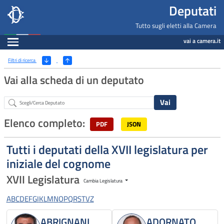
Deputati, Camera dei Deputati -
Navigazione pagine di servizio
Salta al contenuto principale
Salta al menu di navigazione
Fine pagina
Salta al contenuto principale
Salta al menu di navigazione
Vai a inizio pagina
Deputati
Tutto sugli eletti alla Camera
Espandi
vai a camera.it
Ricerca
(Apri/Chiudi filtri)
Filtri di ricerca
Vai alla scheda di un deputato
Abstract
Elenco completo:
PDF
JSON
Tutti i deputati della XVII legislatura per
iniziale del cognome
XVII Legislatura
Cambia Legislatura
A
B
C
D
E
F
G
I
K
L
M
N
O
P
Q
R
S
T
V
Z
ABRIGNANI
ADORNATO