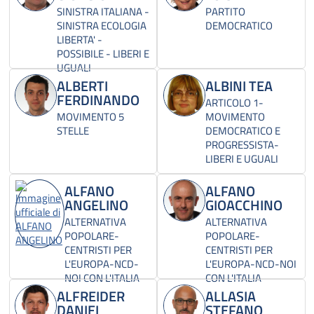
SINISTRA ITALIANA -
PARTITO
SINISTRA ECOLOGIA
DEMOCRATICO
LIBERTA' -
POSSIBILE - LIBERI E
UGUALI
ALBERTI
ALBINI TEA
FERDINANDO
ARTICOLO 1-
MOVIMENTO 5
MOVIMENTO
STELLE
DEMOCRATICO E
PROGRESSISTA-
LIBERI E UGUALI
ALFANO
ALFANO
ANGELINO
GIOACCHINO
ALTERNATIVA
ALTERNATIVA
POPOLARE-
POPOLARE-
CENTRISTI PER
CENTRISTI PER
L'EUROPA-NCD-
L'EUROPA-NCD-NOI
NOI CON L'ITALIA
CON L'ITALIA
ALFREIDER
ALLASIA
DANIEL
STEFANO