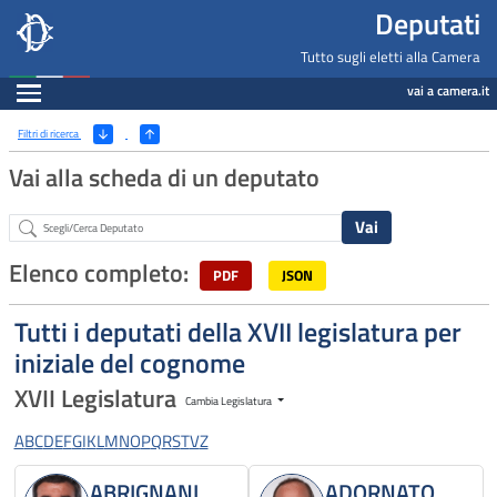
Deputati, Camera dei Deputati -
Navigazione pagine di servizio
Salta al contenuto principale
Salta al menu di navigazione
Fine pagina
Salta al contenuto principale
Salta al menu di navigazione
Vai a inizio pagina
Deputati
Tutto sugli eletti alla Camera
Espandi
vai a camera.it
Ricerca
(Apri/Chiudi filtri)
Filtri di ricerca
Vai alla scheda di un deputato
Abstract
Elenco completo:
PDF
JSON
Tutti i deputati della XVII legislatura per
iniziale del cognome
XVII Legislatura
Cambia Legislatura
A
B
C
D
E
F
G
I
K
L
M
N
O
P
Q
R
S
T
V
Z
ABRIGNANI
ADORNATO