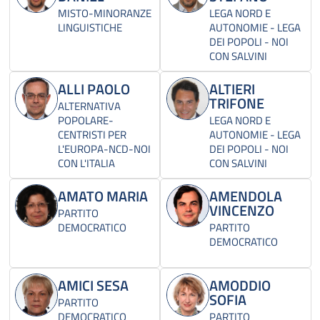
MISTO-MINORANZE
LEGA NORD E
LINGUISTICHE
AUTONOMIE - LEGA
DEI POPOLI - NOI
CON SALVINI
ALLI PAOLO
ALTIERI
TRIFONE
ALTERNATIVA
POPOLARE-
LEGA NORD E
CENTRISTI PER
AUTONOMIE - LEGA
L'EUROPA-NCD-NOI
DEI POPOLI - NOI
CON L'ITALIA
CON SALVINI
AMATO MARIA
AMENDOLA
VINCENZO
PARTITO
DEMOCRATICO
PARTITO
DEMOCRATICO
AMICI SESA
AMODDIO
SOFIA
PARTITO
DEMOCRATICO
PARTITO