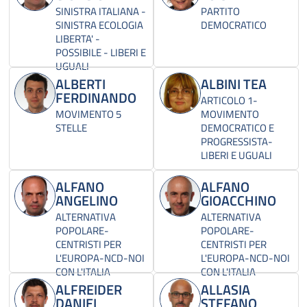
SINISTRA ITALIANA -
PARTITO
SINISTRA ECOLOGIA
DEMOCRATICO
LIBERTA' -
POSSIBILE - LIBERI E
UGUALI
ALBERTI
ALBINI TEA
FERDINANDO
ARTICOLO 1-
MOVIMENTO 5
MOVIMENTO
STELLE
DEMOCRATICO E
PROGRESSISTA-
LIBERI E UGUALI
ALFANO
ALFANO
ANGELINO
GIOACCHINO
ALTERNATIVA
ALTERNATIVA
POPOLARE-
POPOLARE-
CENTRISTI PER
CENTRISTI PER
L'EUROPA-NCD-NOI
L'EUROPA-NCD-NOI
CON L'ITALIA
CON L'ITALIA
ALFREIDER
ALLASIA
DANIEL
STEFANO