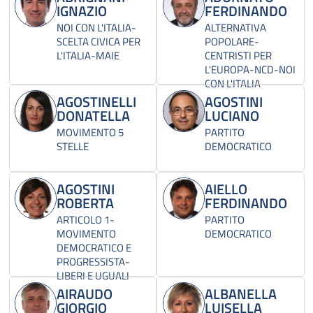
IGNAZIO
FERDINANDO
NOI CON L'ITALIA-
ALTERNATIVA
SCELTA CIVICA PER
POPOLARE-
L'ITALIA-MAIE
CENTRISTI PER
L'EUROPA-NCD-NOI
CON L'ITALIA
AGOSTINELLI
AGOSTINI
DONATELLA
LUCIANO
MOVIMENTO 5
PARTITO
STELLE
DEMOCRATICO
AGOSTINI
AIELLO
ROBERTA
FERDINANDO
ARTICOLO 1-
PARTITO
MOVIMENTO
DEMOCRATICO
DEMOCRATICO E
PROGRESSISTA-
LIBERI E UGUALI
AIRAUDO
ALBANELLA
GIORGIO
LUISELLA