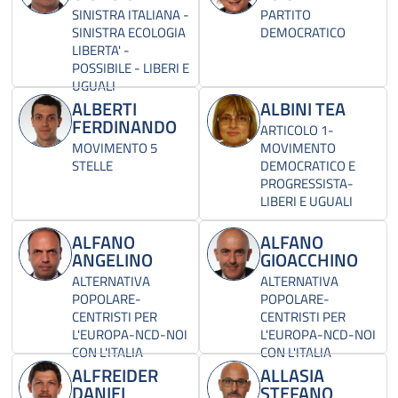
SINISTRA ITALIANA -
PARTITO
SINISTRA ECOLOGIA
DEMOCRATICO
LIBERTA' -
POSSIBILE - LIBERI E
UGUALI
ALBERTI
ALBINI TEA
FERDINANDO
ARTICOLO 1-
MOVIMENTO 5
MOVIMENTO
STELLE
DEMOCRATICO E
PROGRESSISTA-
LIBERI E UGUALI
ALFANO
ALFANO
ANGELINO
GIOACCHINO
ALTERNATIVA
ALTERNATIVA
POPOLARE-
POPOLARE-
CENTRISTI PER
CENTRISTI PER
L'EUROPA-NCD-NOI
L'EUROPA-NCD-NOI
CON L'ITALIA
CON L'ITALIA
ALFREIDER
ALLASIA
DANIEL
STEFANO