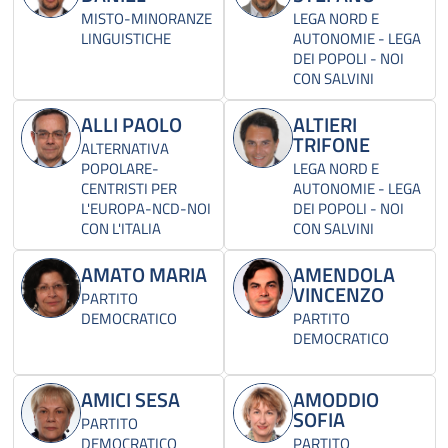
MISTO-MINORANZE
LEGA NORD E
LINGUISTICHE
AUTONOMIE - LEGA
DEI POPOLI - NOI
CON SALVINI
ALLI PAOLO
ALTIERI
TRIFONE
ALTERNATIVA
POPOLARE-
LEGA NORD E
CENTRISTI PER
AUTONOMIE - LEGA
L'EUROPA-NCD-NOI
DEI POPOLI - NOI
CON L'ITALIA
CON SALVINI
AMATO MARIA
AMENDOLA
VINCENZO
PARTITO
DEMOCRATICO
PARTITO
DEMOCRATICO
AMICI SESA
AMODDIO
SOFIA
PARTITO
DEMOCRATICO
PARTITO