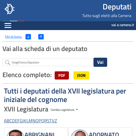
Deputati, Camera dei Deputati -
Navigazione pagine di servizio
Salta al contenuto principale
Salta al menu di navigazione
Fine pagina
Salta al contenuto principale
Salta al menu di navigazione
Vai a inizio pagina
Deputati
Tutto sugli eletti alla Camera
Espandi
vai a camera.it
Ricerca
(Apri/Chiudi filtri)
Filtri di ricerca
Vai alla scheda di un deputato
Abstract
Elenco completo:
PDF
JSON
Tutti i deputati della XVII legislatura per
iniziale del cognome
XVII Legislatura
Cambia Legislatura
A
B
C
D
E
F
G
I
K
L
M
N
O
P
Q
R
S
T
V
Z
ABRIGNANI
ADORNATO