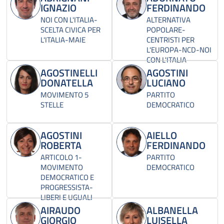
IGNAZIO
FERDINANDO
NOI CON L'ITALIA-
ALTERNATIVA
SCELTA CIVICA PER
POPOLARE-
L'ITALIA-MAIE
CENTRISTI PER
L'EUROPA-NCD-NOI
CON L'ITALIA
AGOSTINELLI
AGOSTINI
DONATELLA
LUCIANO
MOVIMENTO 5
PARTITO
STELLE
DEMOCRATICO
AGOSTINI
AIELLO
ROBERTA
FERDINANDO
ARTICOLO 1-
PARTITO
MOVIMENTO
DEMOCRATICO
DEMOCRATICO E
PROGRESSISTA-
LIBERI E UGUALI
AIRAUDO
ALBANELLA
GIORGIO
LUISELLA