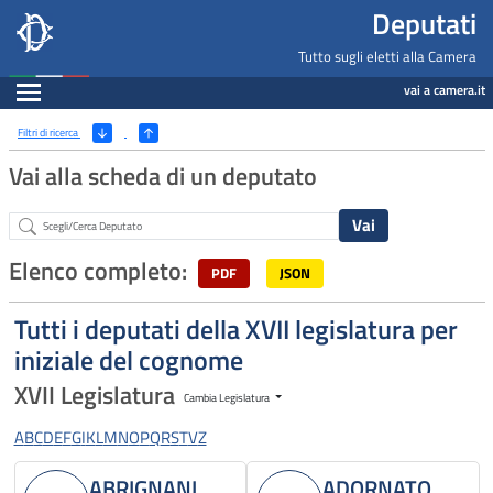
Deputati, Camera dei Deputati -
Navigazione pagine di servizio
Salta al contenuto principale
Salta al menu di navigazione
Fine pagina
Salta al contenuto principale
Salta al menu di navigazione
Vai a inizio pagina
Deputati
Tutto sugli eletti alla Camera
Espandi
vai a camera.it
Ricerca
(Apri/Chiudi filtri)
Filtri di ricerca
Vai alla scheda di un deputato
Abstract
Elenco completo:
PDF
JSON
Tutti i deputati della XVII legislatura per
iniziale del cognome
XVII Legislatura
Cambia Legislatura
A
B
C
D
E
F
G
I
K
L
M
N
O
P
Q
R
S
T
V
Z
ABRIGNANI
ADORNATO