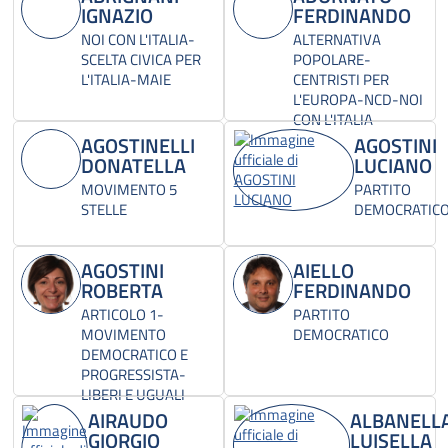
IGNAZIO
FERDINANDO
NOI CON L'ITALIA-
ALTERNATIVA
SCELTA CIVICA PER
POPOLARE-
L'ITALIA-MAIE
CENTRISTI PER
L'EUROPA-NCD-NOI
CON L'ITALIA
AGOSTINELLI
AGOSTINI
DONATELLA
LUCIANO
MOVIMENTO 5
PARTITO
STELLE
DEMOCRATIC
AGOSTINI
AIELLO
ROBERTA
FERDINANDO
ARTICOLO 1-
PARTITO
MOVIMENTO
DEMOCRATICO
DEMOCRATICO E
PROGRESSISTA-
LIBERI E UGUALI
AIRAUDO
ALBANELL
GIORGIO
LUISELLA