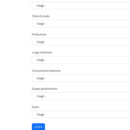
Provincia di nascita
Titolo di studio:
Titolo di studio
Professione:
Professione
Luogo d'elezione:
Luogo d'elezione
Circoscrizione d'elezione:
Circoscrizione d'elezione
Gruppo parlamentare:
Gruppo parlamentare
Stato:
Stato