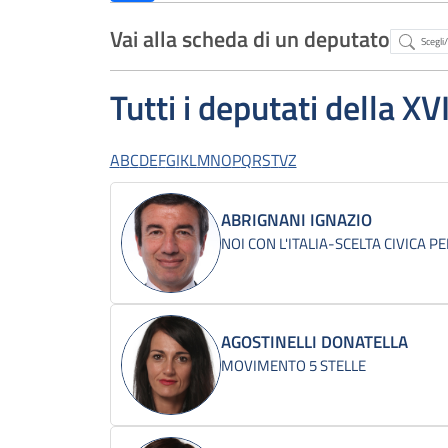
Vai alla scheda di un deputato
Abstract
Tutti i deputati della XV
A
B
C
D
E
F
G
I
K
L
M
N
O
P
Q
R
S
T
V
Z
ABRIGNANI IGNAZIO
NOI CON L'ITALIA-SCELTA CIVICA PE
AGOSTINELLI DONATELLA
MOVIMENTO 5 STELLE