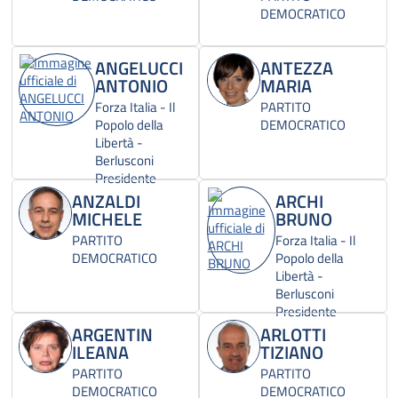
DEMOCRATICO
ANGELUCCI
ANTEZZA
ANTONIO
MARIA
Forza Italia - Il
PARTITO
Popolo della
DEMOCRATICO
Libertà -
Berlusconi
Presidente
ANZALDI
ARCHI
MICHELE
BRUNO
PARTITO
Forza Italia - Il
DEMOCRATICO
Popolo della
Libertà -
Berlusconi
Presidente
ARGENTIN
ARLOTTI
ILEANA
TIZIANO
PARTITO
PARTITO
DEMOCRATICO
DEMOCRATICO