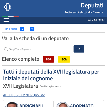
Deputati, Camera dei Deputati -
Navigazione pagine di servizio
Salta al contenuto principale
Salta al menu di navigazione
Fine pagina
Salta al contenuto principale
Salta al menu di navigazione
Vai a inizio pagina
Deputati
Tutto sugli eletti alla Camera
Espandi
vai a camera.it
Ricerca
(Apri/Chiudi filtri)
Filtri di ricerca
Vai alla scheda di un deputato
Abstract
Elenco completo:
PDF
JSON
Tutti i deputati della XVII legislatura per
iniziale del cognome
XVII Legislatura
Cambia Legislatura
A
B
C
D
E
F
G
I
K
L
M
N
O
P
Q
R
S
T
V
Z
ABRIGNANI
ADORNATO