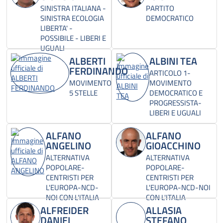
SINISTRA ITALIANA -
PARTITO
SINISTRA ECOLOGIA
DEMOCRATICO
LIBERTA' -
POSSIBILE - LIBERI E
UGUALI
ALBERTI
ALBINI TEA
FERDINANDO
ARTICOLO 1-
MOVIMENTO
MOVIMENTO
5 STELLE
DEMOCRATICO E
PROGRESSISTA-
LIBERI E UGUALI
ALFANO
ALFANO
ANGELINO
GIOACCHINO
ALTERNATIVA
ALTERNATIVA
POPOLARE-
POPOLARE-
CENTRISTI PER
CENTRISTI PER
L'EUROPA-NCD-
L'EUROPA-NCD-NOI
NOI CON L'ITALIA
CON L'ITALIA
ALFREIDER
ALLASIA
DANIEL
STEFANO