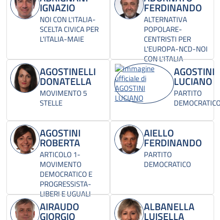
IGNAZIO
FERDINANDO
NOI CON L'ITALIA-
ALTERNATIVA
SCELTA CIVICA PER
POPOLARE-
L'ITALIA-MAIE
CENTRISTI PER
L'EUROPA-NCD-NOI
CON L'ITALIA
AGOSTINELLI
AGOSTINI
DONATELLA
LUCIANO
MOVIMENTO 5
PARTITO
STELLE
DEMOCRATIC
AGOSTINI
AIELLO
ROBERTA
FERDINANDO
ARTICOLO 1-
PARTITO
MOVIMENTO
DEMOCRATICO
DEMOCRATICO E
PROGRESSISTA-
LIBERI E UGUALI
AIRAUDO
ALBANELLA
GIORGIO
LUISELLA