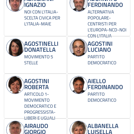
IGNAZIO
FERDINANDO
NOI CON L'ITALIA-
ALTERNATIVA
SCELTA CIVICA PER
POPOLARE-
L'ITALIA-MAIE
CENTRISTI PER
L'EUROPA-NCD-NOI
CON L'ITALIA
AGOSTINELLI
AGOSTINI
DONATELLA
LUCIANO
MOVIMENTO 5
PARTITO
STELLE
DEMOCRATICO
AGOSTINI
AIELLO
ROBERTA
FERDINANDO
ARTICOLO 1-
PARTITO
MOVIMENTO
DEMOCRATICO
DEMOCRATICO E
PROGRESSISTA-
LIBERI E UGUALI
AIRAUDO
ALBANELLA
GIORGIO
LUISELLA