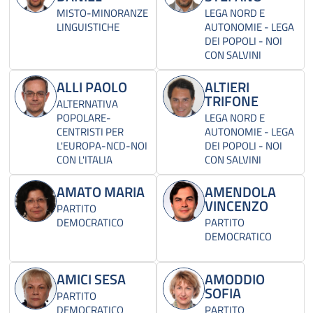
MISTO-MINORANZE
LEGA NORD E
LINGUISTICHE
AUTONOMIE - LEGA
DEI POPOLI - NOI
CON SALVINI
ALLI PAOLO
ALTIERI
TRIFONE
ALTERNATIVA
POPOLARE-
LEGA NORD E
CENTRISTI PER
AUTONOMIE - LEGA
L'EUROPA-NCD-NOI
DEI POPOLI - NOI
CON L'ITALIA
CON SALVINI
AMATO MARIA
AMENDOLA
VINCENZO
PARTITO
DEMOCRATICO
PARTITO
DEMOCRATICO
AMICI SESA
AMODDIO
SOFIA
PARTITO
DEMOCRATICO
PARTITO