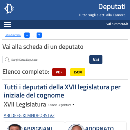
Deputati, Camera dei Deputati -
Navigazione pagine di servizio
Salta al contenuto principale
Salta al menu di navigazione
Fine pagina
Salta al contenuto principale
Salta al menu di navigazione
Vai a inizio pagina
Deputati
Tutto sugli eletti alla Camera
Espandi
vai a camera.it
Ricerca
(Apri/Chiudi filtri)
Filtri di ricerca
Vai alla scheda di un deputato
Abstract
Elenco completo:
PDF
JSON
Tutti i deputati della XVII legislatura per
iniziale del cognome
XVII Legislatura
Cambia Legislatura
A
B
C
D
E
F
G
I
K
L
M
N
O
P
Q
R
S
T
V
Z
ABRIGNANI
ADORNATO