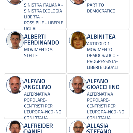
SINISTRA ITALIANA -
PARTITO
SINISTRA ECOLOGIA
DEMOCRATICO
LIBERTA' -
POSSIBILE - LIBERI E
UGUALI
ALBERTI
ALBINI TEA
FERDINANDO
ARTICOLO 1-
MOVIMENTO 5
MOVIMENTO
STELLE
DEMOCRATICO E
PROGRESSISTA-
LIBERI E UGUALI
ALFANO
ALFANO
ANGELINO
GIOACCHINO
ALTERNATIVA
ALTERNATIVA
POPOLARE-
POPOLARE-
CENTRISTI PER
CENTRISTI PER
L'EUROPA-NCD-NOI
L'EUROPA-NCD-NOI
CON L'ITALIA
CON L'ITALIA
ALFREIDER
ALLASIA
DANIEL
STEFANO