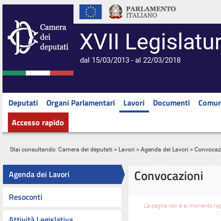
XVII Legislatu
dal 15/03/2013 - al 22/03/2018
Deputati
Organi Parlamentari
Lavori
Documenti
Comun
Accesso rapido
Stai consultando:
Camera dei deputati
>
Lavori
>
Agenda dei Lavori
> Convocaz
Convocazioni
Agenda dei Lavori
Resoconti
La pagina non è al momento raggi
Attività Legislativa