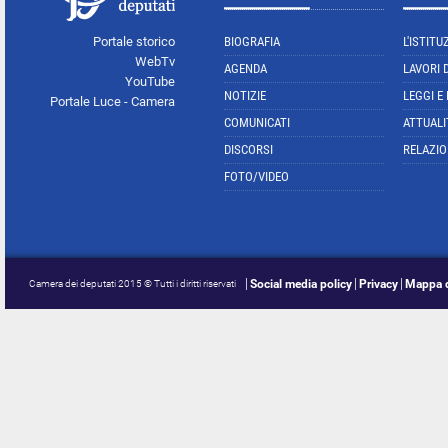
Portale storico
BIOGRAFIA
L'ISTITU
WebTv
AGENDA
LAVORI 
YouTube
NOTIZIE
LEGGI E
Portale Luce - Camera
COMUNICATI
ATTUALI
DISCORSI
RELAZIO
FOTO/VIDEO
Social media policy
Privacy
Mappa d
Camera dei deputati 2015 © Tutti i diritti riservati