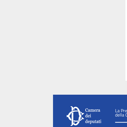
La Pr
della