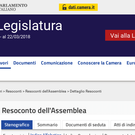
Legislatura
Vai alla 
- al 22/03/2018
vori
Documenti
Comunicazione
Conoscere la Camera
Eur
ri
>
Resoconti
>
Resoconti dell'Assemblea
> Dettaglio Resoconti
Resoconto dell'Assemblea
Stenografico
Sommario
Documenti di seduta
Atti di indi