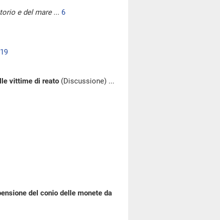
itorio e del mare
...
6
19
lle vittime di reato
(Discussione) ...
spensione del conio delle monete da