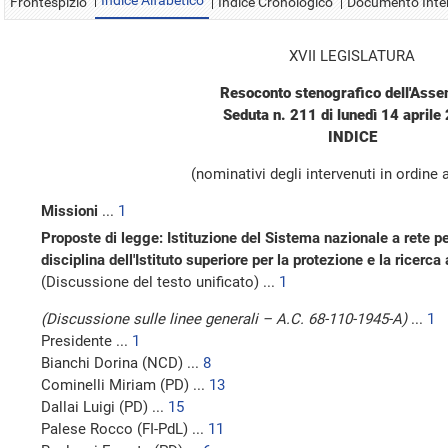
Indice Alfabetico
Frontespizio
Indice Cronologico
Documento Inte
XVII LEGISLATURA
Resoconto stenografico dell'Ass
Seduta n. 211 di lunedì 14 aprile
INDICE
(nominativi degli intervenuti in ordine 
Missioni
...
1
Proposte di legge: Istituzione del Sistema nazionale a rete pe
disciplina dell'Istituto superiore per la protezione e la rice
(Discussione del testo unificato) ...
1
(Discussione sulle linee generali – A.C. 68-110-1945-A)
...
1
Presidente ...
1
Bianchi Dorina (NCD) ...
8
Cominelli Miriam (PD) ...
13
Dallai Luigi (PD) ...
15
Palese Rocco (FI-PdL) ...
11