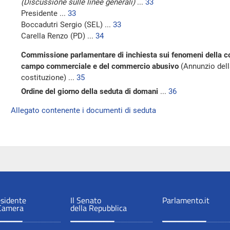
(Discussione sulle linee generali)
...
33
Presidente ...
33
Boccadutri Sergio (SEL) ...
33
Carella Renzo (PD) ...
34
Commissione parlamentare di inchiesta sui fenomeni della cont
campo commerciale e del commercio abusivo
(Annunzio dell
costituzione) ...
35
Ordine del giorno della seduta di domani
...
36
Allegato contenente i documenti di seduta
esidente
Il Senato
Parlamento.it
 Camera
della Repubblica