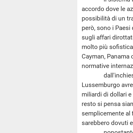
accordo dove le azi
possibilità di un t
però, sono i Paesi d
sugli affari dirott
molto più sofisticat
Cayman, Panama o l
normative internazi
dall'inchiesta de
Lussemburgo avrebb
miliardi di dollari 
resto si pensa sian
semplicemente al fi
sarebbero dovuti e
nonostante l'att