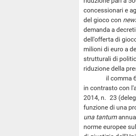
riduzione pari a 50
concessionari e agli
del gioco con
news
demanda a decreti 
dell'offerta di gio
milioni di euro a d
strutturali di poli
riduzione della pr
il comma 649 del
in contrasto con l'
2014, n. 23 (delega
funzione di una pro
una tantum
annual
norme europee sull