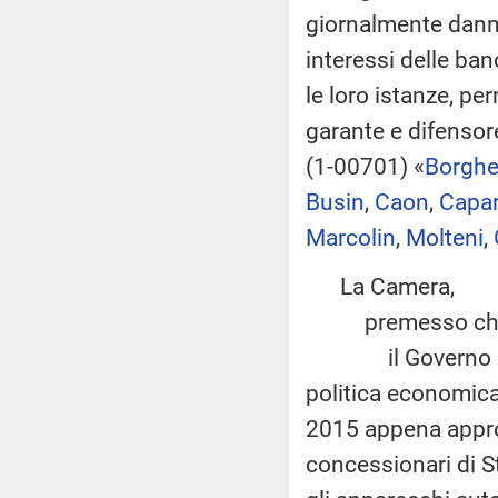
giornalmente danne
interessi delle ban
le loro istanze, p
garante e difensore 
(1-00701) «
Borghe
Busin
,
Caon
,
Capar
Marcolin
,
Molteni
,
La Camera,
premesso ch
il Governo ha tra
politica economica 
2015 appena approv
concessionari di S