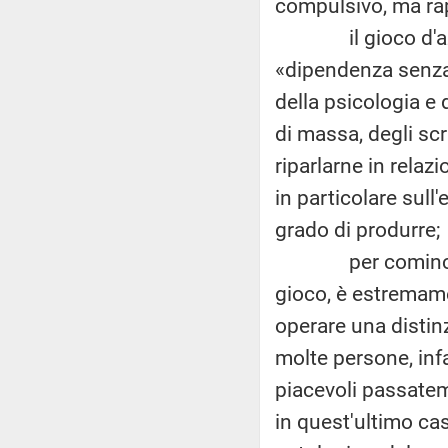
compulsivo, ma rap
il gioco d'azzar
«dipendenza senza 
della psicologia e
di massa, degli scr
riparlarne in relaz
in particolare sull
grado di produrre;
per cominciare ad
gioco, è estremame
operare una distinz
molte persone, infa
piacevoli passatemp
in quest'ultimo ca