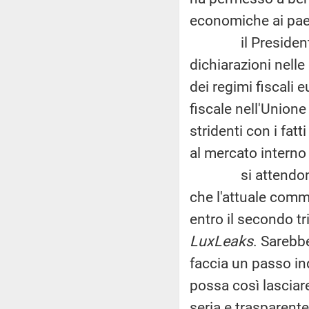
economiche ai paes
il Presidente de
dichiarazioni nell
dei regimi fiscali 
fiscale nell'Union
stridenti con i fatt
al mercato interno
si attendono con 
che l'attuale com
entro il secondo tr
LuxLeaks
. Sarebb
faccia un passo ind
possa così lasciar
seria e trasparente