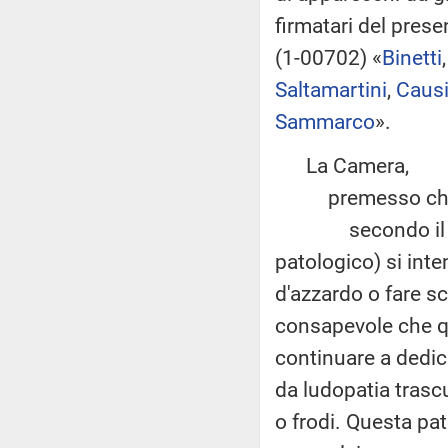
firmatari del prese
(1-00702) «
Binetti
Saltamartini
,
Caus
Sammarco
».
La Camera,
premesso ch
secondo il Minis
patologico) si inte
d'azzardo o fare s
consapevole che q
continuare a dedic
da ludopatia trascu
o frodi. Questa pat