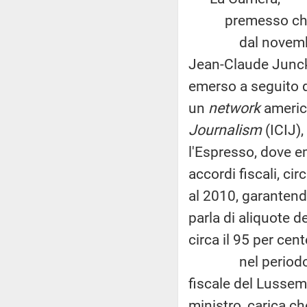
premesso ch
dal novembre 20
Jean-Claude Juncke
emerso a seguito d
un
network
americ
Journalism
(ICIJ),
l'Espresso, dove e
accordi fiscali, ci
al 2010, garantendo
parla di aliquote d
circa il 95 per cen
nel periodo in cu
fiscale del Lussem
ministro, carica ch