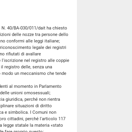
 N. 40/BA-030/011/dait ha chiesto
rizioni delle nozze tra persone dello
no conformi alle leggi italiane;
conoscimento legale dei registri
no rifiutati di avallare
l'iscrizione nel registro alle coppie
l registro delle, senza una
esto modo un meccanismo che tende
nti al momento in Parlamento
 delle unioni omosessuali;
a giuridica, perché non rientra
linare situazioni di diritto
gica e simbolica. I Comuni non
o cittadini, perché l'articolo 117
a legge statale la materia «stato
nde fare proprio questo: