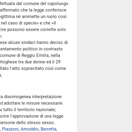
effettuata dal comune del capoluogo
 affermato che la legge conferisce
 legittima né ammette un ruolo così
 nel caso di specie» e che «Il
ogative possono essere corrette solo
»;
se alcuni sindaci hanno deciso di
ientamento politico in contrasto
l comune di Reggio Emilia, nella
rtoghese tra due donne ed il 29
ullato l'atto sopracitato così come
,
la disomogenea interpretazione
 ad adottare le misure necessarie
tutto il territorio nazionale;
rire l'approvazione di una legge
e persone dello stesso sesso.
,
Piazzoni
,
Amoddio
,
Berretta
,