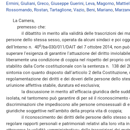
Ermini
,
Giuliani
,
Greco
,
Giuseppe Guerini
,
Leva
,
Magorno
,
Mattiel
Rossomando
,
Rostan
,
Tartaglione
,
Vazio
,
Beni
,
Mariano
,
Marzan
La Camera,
premesso che:
il dibattito in merito alla validità delle trascrizioni dei matr
persone dello stessa sesso, operata da alcuni sindaci e poi ogge
o
dell'Interno n. 40
/ba-030/011/DAIT del 7 ottobre 2014, non può
superare l'esigenza di garantire l'attuazione del diritto inviolabil
liberamente una condizione di coppia nel rispetto del proprio 
stabilito dalla Corte costituzionale con la sentenza n. 138 del 20
sintonia con quanto disposto dall'articolo 2 della Costituzione
regolamentazione dei diritti e dei doveri delle persone dello st
un'unione affettiva stabile, duratura ed esclusiva;
la discussione in merito all'efficacia giuridica delle sudde
isolata, né tantomeno può garantire di per sé il riconoscimento di
discriminazioni che impediscono alle persone omosessuali di ess
giuridiche soggettive nell'ambito della propria vita di coppia;
il riconoscimento dei diritti delle persone dello stesso s
regolare rapporti personali e patrimoniali relativi alla loro vit