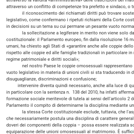
attraverso la validità «amministrativa» delle trascrizioni dei matr
attraverso un conflitto di competenze tra prefetto e sindaco, o tr
il riconoscimento dei richiamati diritti può trovare sost
legislativo, come confermano i ripetuti richiami della Corte cos
in decisioni su un tema su cui permane un pesante vuoto norma
la sollecitazione a legiferare in merito non viene solo dall
costituzionale: il Parlamento europeo, fin dalla risoluzione 16 ma
umani, ha chiesto agli Stati di «garantire anche alle coppie dello 
rispetto alle coppie ed alle famiglie tradizionali in particolare in
regime patrimoniale e diritti sociali»;
nel nostro Paese le coppie omosessuali rappresentano una 
vuoto legislativo in materia di unioni civili si sta traducendo in 
disuguaglianze, discriminazioni e confusione;
intervenire diventa quindi necessario, anche alla luce di qua
in particolare con la sentenza n. 138 del 2010, ha infatti affe
formazione sociale meritevole di tutela ai sensi dell'articolo 2 d
Parlamento il compito di determinarne la disciplina mediante un
la stessa Corte costituzionale esclude, tuttavia, che l'asp
che necessariamente postula una disciplina di carattere generale, 
doveri dei componenti della coppia – possa essere realizzata s
equiparazione delle unioni omosessuali al matrimonio. È suffic