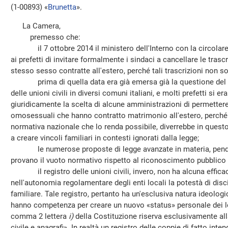
(1-00893) «
Brunetta
».
La Camera,
premesso che:
il 7 ottobre 2014 il ministero dell'Interno con la circolare
ai prefetti di invitare formalmente i sindaci a cancellare le trasc
stesso sesso contratte all'estero, perché tali trascrizioni non so
prima di quella data era già emersa già la questione del ri
delle unioni civili in diversi comuni italiani, e molti prefetti si era
giuridicamente la scelta di alcune amministrazioni di permettere 
omosessuali che hanno contratto matrimonio all'estero, perché i
normativa nazionale che lo renda possibile, diverrebbe in qu
a creare vincoli familiari in contesti ignorati dalla legge;
le numerose proposte di legge avanzate in materia, pende
provano il vuoto normativo rispetto al riconoscimento pubblico
il registro delle unioni civili, invero, non ha alcuna efficaci
nell'autonomia regolamentare degli enti locali la potestà di discip
familiare. Tale registro, pertanto ha un'esclusiva natura ideolo
hanno competenza per creare un nuovo «status» personale dei lor
comma 2 lettera
i)
della Costituzione riserva esclusivamente all
civile e anagrafi». In realtà un registro delle coppie di fatto inte