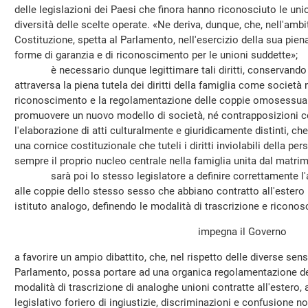
delle legislazioni dei Paesi che finora hanno riconosciuto le unio
diversità delle scelte operate. «Ne deriva, dunque, che, nell'ambit
Costituzione, spetta al Parlamento, nell'esercizio della sua piena
forme di garanzia e di riconoscimento per le unioni suddette»;
è necessario dunque legittimare tali diritti, conservando e 
attraversa la piena tutela dei diritti della famiglia come società
riconoscimento e la regolamentazione delle coppie omosessual
promuovere un nuovo modello di società, né contrapposizioni c
l'elaborazione di atti culturalmente e giuridicamente distinti, ch
una cornice costituzionale che tuteli i diritti inviolabili della pe
sempre il proprio nucleo centrale nella famiglia unita dal matri
sarà poi lo stesso legislatore a definire correttamente l'ap
alle coppie dello stesso sesso che abbiano contratto all'estero 
istituto analogo, definendo le modalità di trascrizione e ricono
impegna il Governo
a favorire un ampio dibattito, che, nel rispetto delle diverse sensi
Parlamento, possa portare ad una organica regolamentazione dell
modalità di trascrizione di analoghe unioni contratte all'estero, 
legislativo foriero di ingiustizie, discriminazioni e confusione n