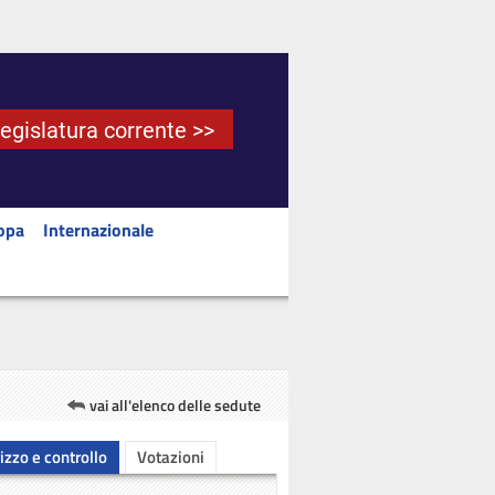
Legislatura corrente >>
opa
Internazionale
vai all'elenco delle sedute
rizzo e controllo
Votazioni