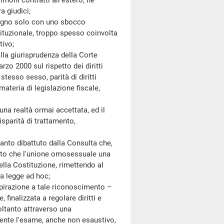
imoni contratti all'estero, né
a giudici;
egno solo con uno sbocco
tituzionale, troppo spesso coinvolta
tivo;
a giurisprudenza della Corte
rzo 2000 sul rispetto dei diritti
stesso sesso, parità di diritti
 materia di legislazione fiscale,
realtà ormai accettata, ed il
disparità di trattamento,
nto dibattuto dalla Consulta che,
rmato che l'unione omosessuale una
ella Costituzione, rimettendo al
a legge ad hoc;
irazione a tale riconoscimento –
finalizzata a regolare diritti e
oltanto attraverso una
iente l'esame, anche non esaustivo,