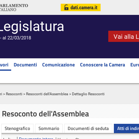
Legislatura
Vai alla 
- al 22/03/2018
vori
Documenti
Comunicazione
Conoscere la Camera
Eur
ri
>
Resoconti
>
Resoconti dell'Assemblea
> Dettaglio Resoconti
Resoconto dell'Assemblea
Stenografico
Sommario
Documenti di seduta
Atti di indi