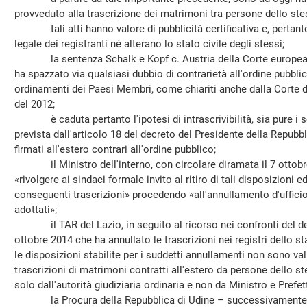
provveduto alla trascrizione dei matrimoni tra persone dello stes
tali atti hanno valore di pubblicità certificativa e, pertanto
legale dei registranti né alterano lo stato civile degli stessi;
la sentenza Schalk e Kopf c. Austria della Corte europea dei
ha spazzato via qualsiasi dubbio di contrarietà all'ordine pubblic
ordinamenti dei Paesi Membri, come chiariti anche dalla Corte
del 2012;
è caduta pertanto l'ipotesi di intrascrivibilità, sia pure i sol
prevista dall'articolo 18 del decreto del Presidente della Repubbl
firmati all'estero contrari all'ordine pubblico;
il Ministro dell'interno, con circolare diramata il 7 ottobre 2
«rivolgere ai sindaci formale invito al ritiro di tali disposizioni 
conseguenti trascrizioni» procedendo «all'annullamento d'ufficio 
adottati»;
il TAR del Lazio, in seguito al ricorso nei confronti del dec
ottobre 2014 che ha annullato le trascrizioni nei registri dello sta
le disposizioni stabilite per i suddetti annullamenti non sono va
trascrizioni di matrimoni contratti all'estero da persone dello
solo dall'autorità giudiziaria ordinaria e non da Ministro e Prefet
la Procura della Repubblica di Udine – successivamente a