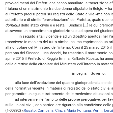
provvedimenti dei Prefetti che hanno annullato la trascrizione 
friulano di un matrimonio tra due donne stipulato in Belgio – ha
al Prefetto precisi poteri sui registri dello Stato civile «ma non
autoritario e di simile “prevaricazione” del Prefetto, quale quello
dominus
dello stato civile è e resta il Sindaco [...] le cui prer
attraverso un procedimento giurisdizionale ad opera del giudice
in seguito a tali vicende e ad un dibattito apertosi nel Pae
trascrivere in maniera del tutto simbolica, ma esprimendo un or
alla circolare del Ministero dell'interno. Così il 25 marzo 2015 i
persona del Sindaco Luca Vecchi, ha trascritto il matrimonio po
aprile 2015 il Prefetto di Reggio Emilia, Raffaele Rubato, ha ann
dalle direttive della circolare del Ministero dell'Interno in materia
impegna il Governo:
alla luce dell'evoluzione del quadro giurisprudenziale e del
della normativa vigente in materia di registro dello stato civile,
per garantire un eguale trattamento delle medesime situazioni su 
ad intervenire, nell'ambito delle proprie prerogative, per favo
sulle unioni civili, con particolare riguardo alla condizione dell
(1-00892) «
Rosato
,
Campana
,
Cinzia Maria Fontana
,
Verini
,
Lenzi