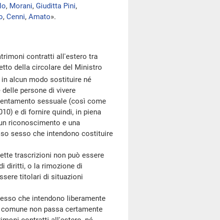
lo
,
Morani
,
Giuditta Pini
,
o
,
Cenni
,
Amato
».
imoni contratti all'estero tra
tto della circolare del Ministro
 in alcun modo sostituire né
e delle persone di vivere
orientamento sessuale (così come
10) e di fornire quindi, in piena
, un riconoscimento e una
esso sesso che intendono costituire
tte trascrizioni non può essere
 diritti, o la rimozione di
ere titolari di situazioni
esso che intendono liberamente
a in comune non passa certamente