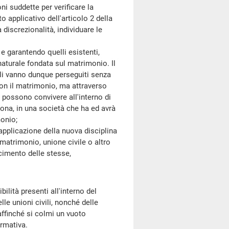
ni suddette per verificare la
o applicativo dell'articolo 2 della
 discrezionalità, individuare le
garantendo quelli esistenti,
 naturale fondata sul matrimonio. Il
i vanno dunque perseguiti senza
on il matrimonio, ma attraverso
e possono convivere all'interno di
rsona, in una società che ha ed avrà
monio;
plicazione della nuova disciplina
matrimonio, unione civile o altro
scimento delle stesse,
bilità presenti all'interno del
e unioni civili, nonché delle
affinché si colmi un vuoto
ormativa.