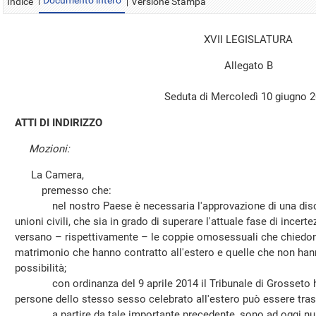
Documento intero
Indice
Versione Stampa
XVII LEGISLATURA
Allegato B
Seduta di Mercoledì 10 giugno 
ATTI DI INDIRIZZO
Mozioni:
La Camera,
premesso che:
nel nostro Paese è necessaria l'approvazione di una discipl
unioni civili, che sia in grado di superare l'attuale fase di incert
versano – rispettivamente – le coppie omosessuali che chiedono 
matrimonio che hanno contratto all'estero e quelle che non hann
possibilità;
con ordinanza del 9 aprile 2014 il Tribunale di Grosseto ha 
persone dello stesso sesso celebrato all'estero può essere trascri
a partire da tale importante precedente, sono ad oggi nume