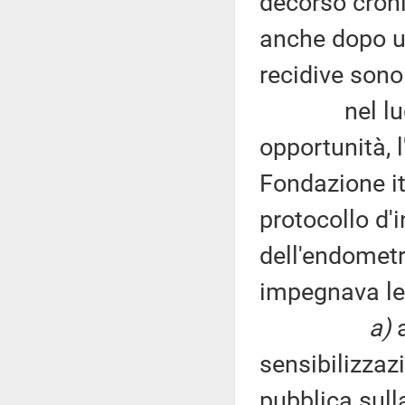
decorso croni
anche dopo un
recidive sono 
nel luglio d
opportunità, l'
Fondazione i
protocollo d'
dell'endometr
impegnava le 
a)
sensibilizza
pubblica sull