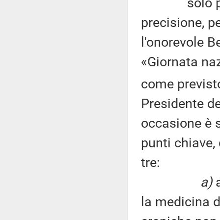
solo pochi g
precisione, pe
l'onorevole Be
«Giornata naz
come previsto
Presidente del
occasione è 
punti chiave,
tre:
a)
a
la medicina di