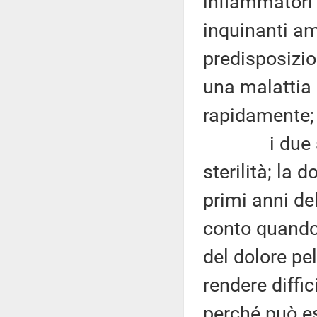
infiammatori
inquinanti am
predisposizio
una malattia
rapidamente;
i due sinto
sterilità; la
primi anni de
conto quando 
del dolore pe
rendere diffic
perché può es