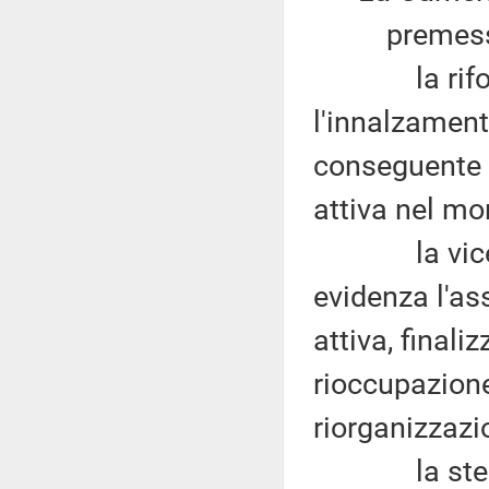
premesso
la riforma 
l'innalzament
conseguente 
attiva nel mo
la vicenda 
evidenza l'as
attiva, finaliz
rioccupazione 
riorganizzazi
la stessa v