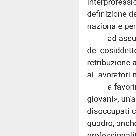
interprofessi
definizione d
nazionale per 
ad assumere
del cosiddett
retribuzione a
ai lavoratori 
a favorire,
giovani», un'a
disoccupati co
quadro, anche
professionalit