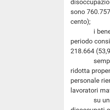
disoccupazione
sono 760.757 
cento);
i beneficiar
periodo consi
218.664 (53,9
sempre lo s
ridotta prop
personale rie
lavoratori mat
su un total
disoccupati o