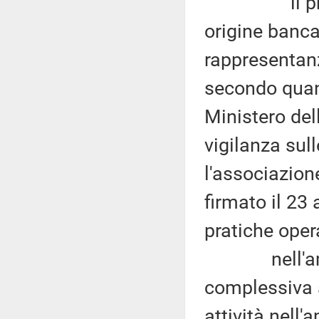
il processo
origine banca
rappresentan
secondo quant
Ministero del
vigilanza sull
l'associazion
firmato il 23 
pratiche oper
nell'ambito 
complessiva 
attività nell