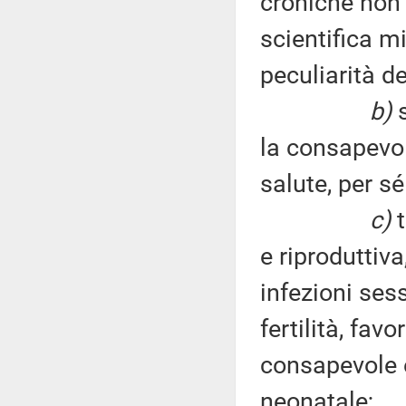
croniche non t
scientifica m
peculiarità d
b)
s
la consapevol
salute, per sé
c)
t
e riproduttiv
infezioni ses
fertilità, fa
consapevole 
neonatale;