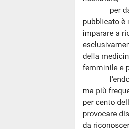
per dare c
pubblicato è 
imparare a r
esclusivamen
della medicina
femminile e pe
l'endometri
ma più freque
per cento del
provocare dist
da riconoscer