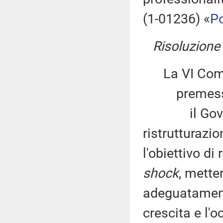
(1-01236) «
Po
Risoluzione
La VI Com
premesso
il Governo 
ristrutturazi
l'obiettivo di
shock
, metter
adeguatamente
crescita e l'