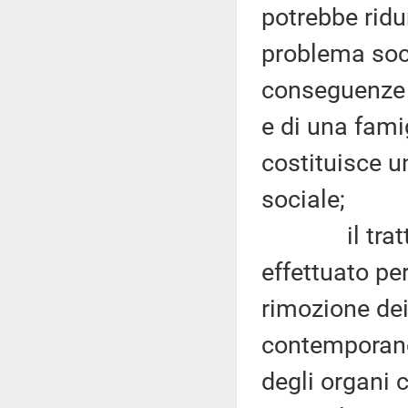
potrebbe ridurr
problema soci
conseguenze c
e di una famig
costituisce un
sociale;
il trattame
effettuato pe
rimozione dei
contemporanea
degli organi c