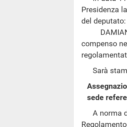
Presidenza la
del deputato:
DAMIANO: «D
compenso nell
regolamentat
Sarà stampat
Assegnazion
sede refere
A norma del 
Regolamento, 