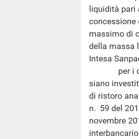
liquidità pari
concessione d
massimo di ci
della massa li
Intesa Sanpa
per i credi
siano investi
di ristoro ana
n. 59 del 2016
novembre 2015
interbancario 