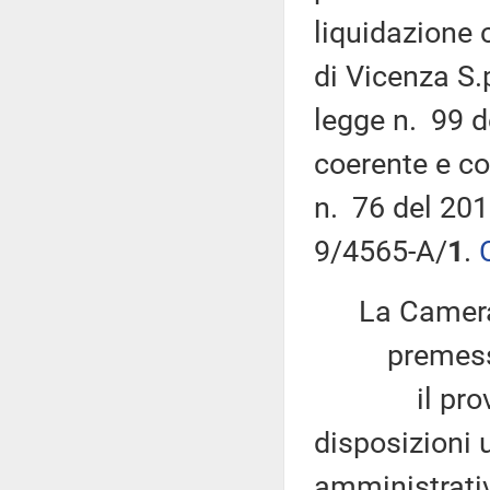
liquidazione 
di Vicenza S.
legge n. 99 d
coerente e co
n. 76 del 201
9/4565-A/
1
.
La Camera
premesso
il provved
disposizioni u
amministrativ