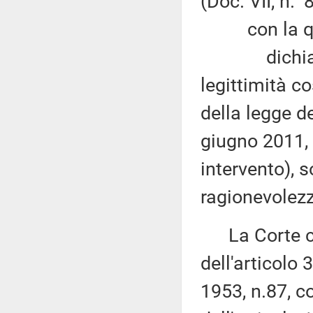
(Doc. VII, n. 
con la qu
dichiara in
legittimità c
della legge 
giugno 2011, n
intervento), s
ragionevolezz
La Corte cos
dell'articolo
1953, n.87, c