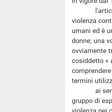
in vigore dal 
l'articolo 
violenza contr
umani ed è un
donne; una vol
ovviamente tr
cosiddetto «
E
comprendere c
termini utiliz
ai sensi del
gruppo di espe
violenza nei 