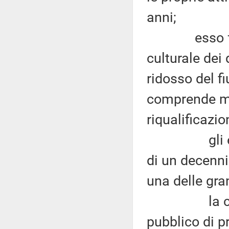
anni;
esso fa par
culturale dei
ridosso del f
comprende mol
riqualificazio
gli ex merc
di un decennio
una delle gra
la central
pubblico di p