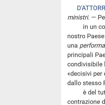
D'ATTOR
ministri
. — P
in un contes
nostro Paese 
una
perform
principali Pa
condivisibile 
«decisivi per 
dallo stesso 
è del tutto e
contrazione d