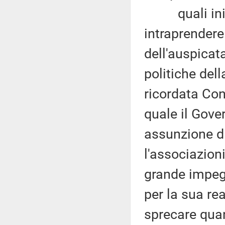
quali inizi
intraprendere 
dell'auspicat
politiche del
ricordata Con
quale il Gove
assunzione di
l'associazion
grande impeg
per la sua re
sprecare quan