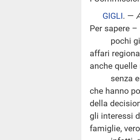
GIGLI
. —
A
Per sapere –
pochi giorni
affari region
anche quelle r
senza entrar
che hanno por
della decisio
gli interessi d
famiglie, ver