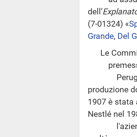
dell’
Explanato
(7-01324) «
S
Grande
,
Del 
Le Commis
premesso
Perugina è
produzione do
1907 è stata 
Nestlé nel 19
l'azienda 