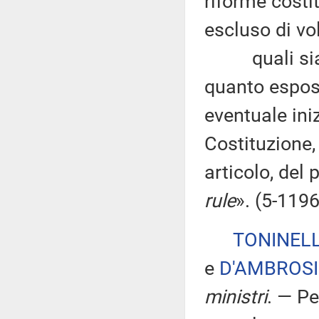
riforme costi
escluso di vo
quali sia l'
quanto espost
eventuale iniz
Costituzione, 
articolo, del 
rule
». (5-119
TONINELL
e
D'AMBROS
ministri
. — P