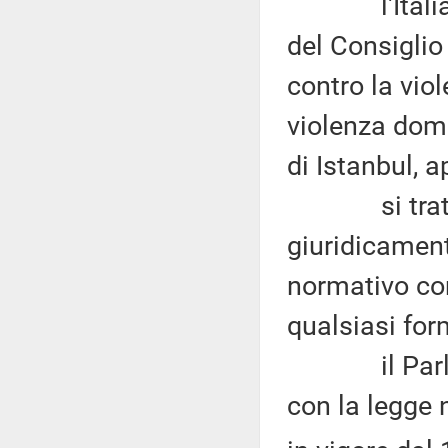
l'Italia ha 
del Consiglio
contro la vio
violenza dom
di Istanbul, 
si tratta d
giuridicament
normativo com
qualsiasi for
il Parlament
con la legge 