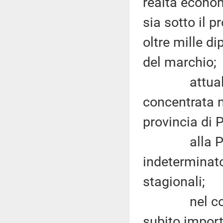
realtà economi
sia sotto il 
oltre mille di
del marchio;
attualmente
concentrata n
provincia di 
alla Perugi
indeterminat
stagionali;
nel corso d
subito import