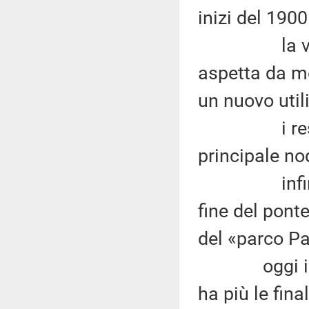
inizi del 1900
la vasta e
aspetta da mo
un nuovo util
i resti arc
principale no
infine, l'ar
fine del pont
del «parco Pa
oggi il Gaz
ha più le fina