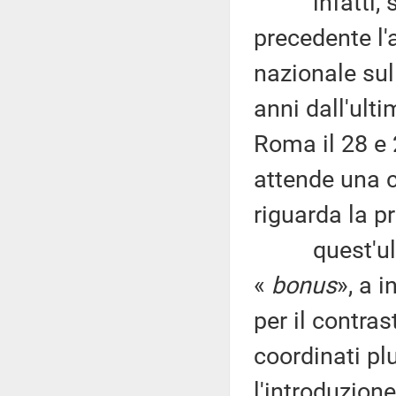
infatti, si
precedente l
nazionale sul
anni dall'ult
Roma il 28 e 
attende una c
riguarda la pr
quest'ultime
«
bonus
», a i
per il contra
coordinati plu
l'introduzione