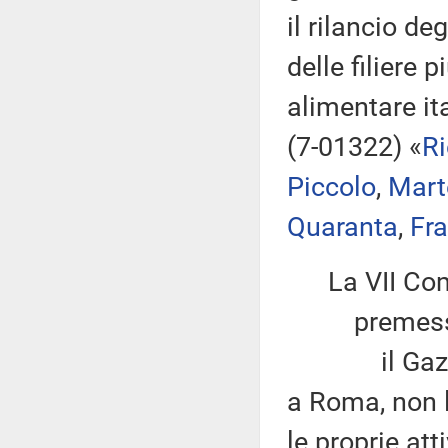
il rilancio de
delle filiere 
alimentare it
(7-01322) «
Ri
Piccolo
,
Marte
Quaranta
,
Fr
La VII Co
premesso
il Gazometr
a Roma, non l
le proprie at