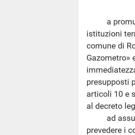
a promuover
istituzioni te
comune di Rom
Gazometro» e 
immediatezza 
presupposti pe
articoli 10 e 
al decreto leg
ad assumere
prevedere i c