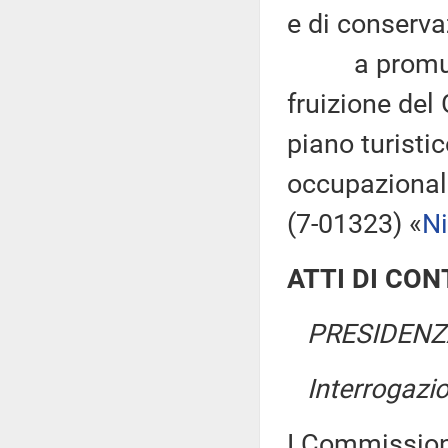
e di conserva
a promuover
fruizione del 
piano turist
occupazionale 
(7-01323) «
Ni
ATTI DI CO
PRESIDENZA
Interrogazi
I Commissio