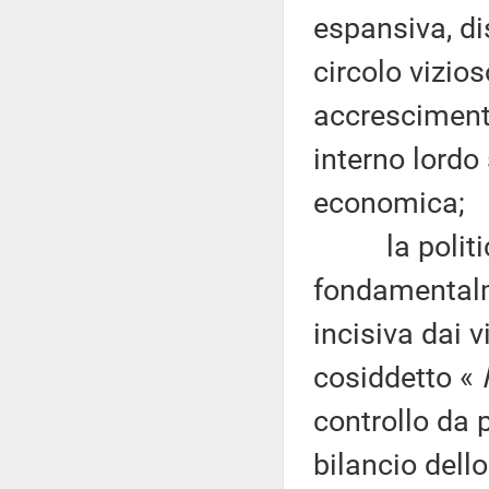
espansiva, d
circolo vizio
accrescimento
interno lordo
economica;
la politica
fondamentalm
incisiva dai v
cosiddetto «
F
controllo da
bilancio dello