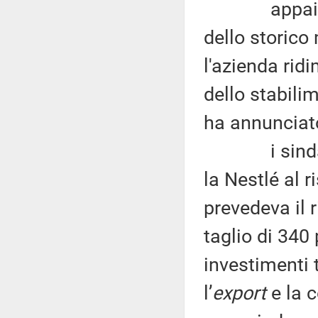
appaiono pi
dello storico
l'azienda rid
dello stabilim
ha annunciat
i sindacati
la Nestlé al r
prevedeva il 
taglio di 340
investimenti 
l’
export
e la c