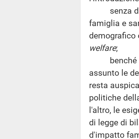
senza di ciò
famiglia e sa
demografico c
welfare
;
benché il Pr
assunto le de
resta auspica
politiche dell
l'altro, le e
di legge di b
d'impatto fam