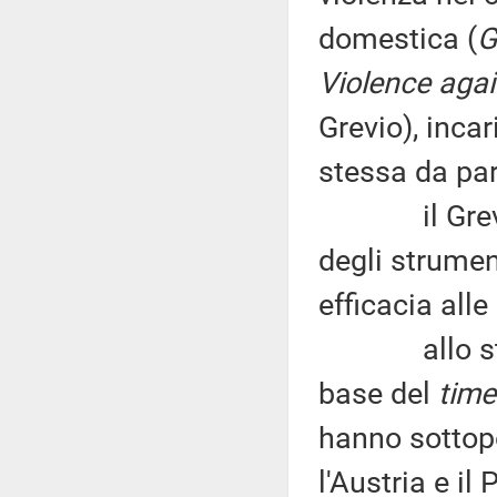
domestica (
G
Violence aga
Grevio), incar
stessa da par
il Grevio è
degli strument
efficacia all
allo stato a
base del
time
hanno sottop
l'Austria e il