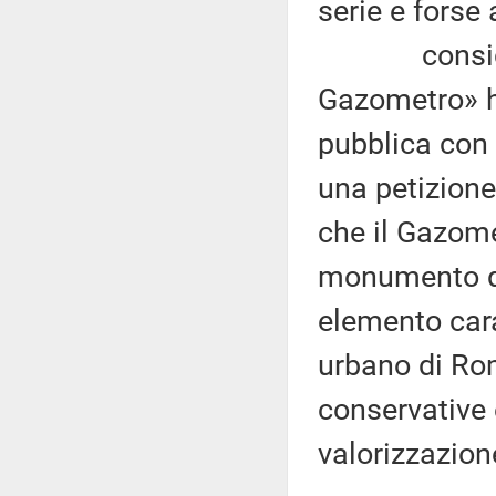
serie e forse 
considerato
Gazometro» h
pubblica con i
una petizione
che il Gazom
monumento del
elemento cara
urbano di Ro
conservative e
valorizzazion